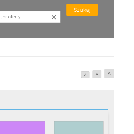
Szukaj
×
A
A
A