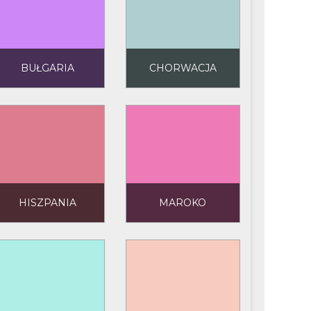
BUŁGARIA
CHORWACJA
HISZPANIA
MAROKO