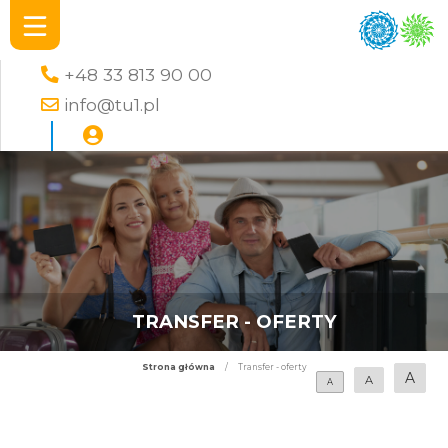
+48 33 813 90 00
info@tu1.pl
TRANSFER - OFERTY
Strona główna
/
Transfer - oferty
A
A
A