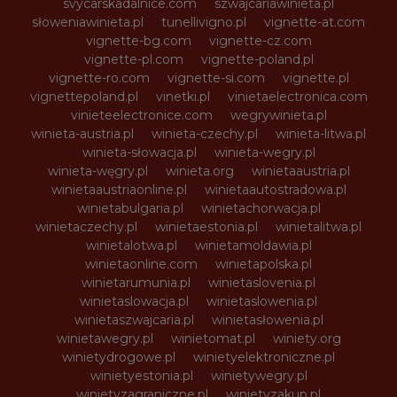
svycarskadalnice.com
szwajcariawinieta.pl
słoweniawinieta.pl
tunellivigno.pl
vignette-at.com
vignette-bg.com
vignette-cz.com
vignette-pl.com
vignette-poland.pl
vignette-ro.com
vignette-si.com
vignette.pl
vignettepoland.pl
vinetki.pl
vinietaelectronica.com
vinieteelectronice.com
wegrywinieta.pl
winieta-austria.pl
winieta-czechy.pl
winieta-litwa.pl
winieta-słowacja.pl
winieta-wegry.pl
winieta-węgry.pl
winieta.org
winietaaustria.pl
winietaaustriaonline.pl
winietaautostradowa.pl
winietabulgaria.pl
winietachorwacja.pl
winietaczechy.pl
winietaestonia.pl
winietalitwa.pl
winietalotwa.pl
winietamoldawia.pl
winietaonline.com
winietapolska.pl
winietarumunia.pl
winietaslovenia.pl
winietaslowacja.pl
winietaslowenia.pl
winietaszwajcaria.pl
winietasłowenia.pl
winietawegry.pl
winietomat.pl
winiety.org
winietydrogowe.pl
winietyelektroniczne.pl
winietyestonia.pl
winietywegry.pl
winietyzagraniczne.pl
winietyzakup.pl