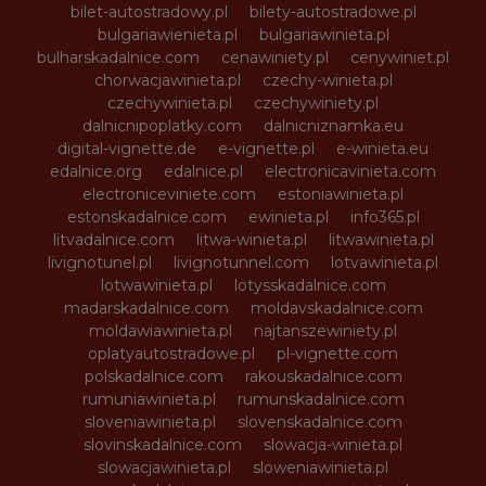
bilet-autostradowy.pl
bilety-autostradowe.pl
bulgariawienieta.pl
bulgariawinieta.pl
bulharskadalnice.com
cenawiniety.pl
cenywiniet.pl
chorwacjawinieta.pl
czechy-winieta.pl
czechywinieta.pl
czechywiniety.pl
dalnicnipoplatky.com
dalnicniznamka.eu
digital-vignette.de
e-vignette.pl
e-winieta.eu
edalnice.org
edalnice.pl
electronicavinieta.com
electroniceviniete.com
estoniawinieta.pl
estonskadalnice.com
ewinieta.pl
info365.pl
litvadalnice.com
litwa-winieta.pl
litwawinieta.pl
livignotunel.pl
livignotunnel.com
lotvawinieta.pl
lotwawinieta.pl
lotysskadalnice.com
madarskadalnice.com
moldavskadalnice.com
moldawiawinieta.pl
najtanszewiniety.pl
oplatyautostradowe.pl
pl-vignette.com
polskadalnice.com
rakouskadalnice.com
rumuniawinieta.pl
rumunskadalnice.com
sloveniawinieta.pl
slovenskadalnice.com
slovinskadalnice.com
slowacja-winieta.pl
slowacjawinieta.pl
sloweniawinieta.pl