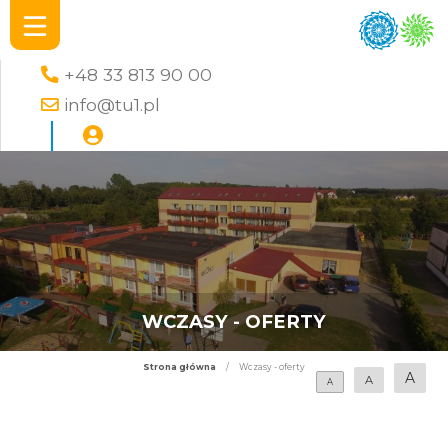
+48 33 813 90 00
info@tu1.pl
WCZASY - OFERTY
Strona główna
/
Wczasy - oferty
A
A
A