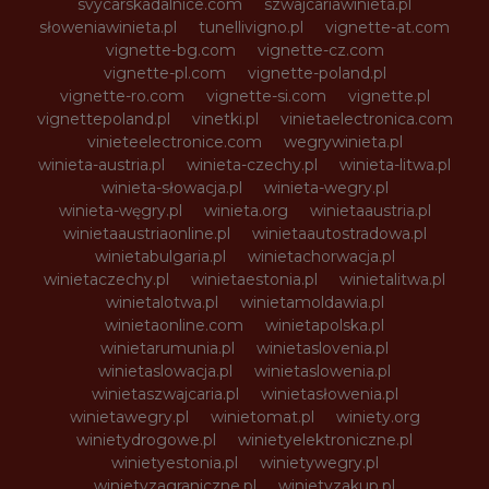
svycarskadalnice.com
szwajcariawinieta.pl
słoweniawinieta.pl
tunellivigno.pl
vignette-at.com
vignette-bg.com
vignette-cz.com
vignette-pl.com
vignette-poland.pl
vignette-ro.com
vignette-si.com
vignette.pl
vignettepoland.pl
vinetki.pl
vinietaelectronica.com
vinieteelectronice.com
wegrywinieta.pl
winieta-austria.pl
winieta-czechy.pl
winieta-litwa.pl
winieta-słowacja.pl
winieta-wegry.pl
winieta-węgry.pl
winieta.org
winietaaustria.pl
winietaaustriaonline.pl
winietaautostradowa.pl
winietabulgaria.pl
winietachorwacja.pl
winietaczechy.pl
winietaestonia.pl
winietalitwa.pl
winietalotwa.pl
winietamoldawia.pl
winietaonline.com
winietapolska.pl
winietarumunia.pl
winietaslovenia.pl
winietaslowacja.pl
winietaslowenia.pl
winietaszwajcaria.pl
winietasłowenia.pl
winietawegry.pl
winietomat.pl
winiety.org
winietydrogowe.pl
winietyelektroniczne.pl
winietyestonia.pl
winietywegry.pl
winietyzagraniczne.pl
winietyzakup.pl