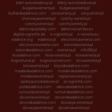
bilet-autostradowy.pl
bilety-autostradowe.pl
bulgariawienieta.pl
bulgariawinieta.pl
bulharskadalnice.com
cenawiniety.pl
cenywiniet.pl
chorwacjawinieta.pl
czechy-winieta.pl
czechywinieta.pl
czechywiniety.pl
dalnicnipoplatky.com
dalnicniznamka.eu
digital-vignette.de
e-vignette.pl
e-winieta.eu
edalnice.org
edalnice.pl
electronicavinieta.com
electroniceviniete.com
estoniawinieta.pl
estonskadalnice.com
ewinieta.pl
info365.pl
litvadalnice.com
litwa-winieta.pl
litwawinieta.pl
livignotunel.pl
livignotunnel.com
lotvawinieta.pl
lotwawinieta.pl
lotysskadalnice.com
madarskadalnice.com
moldavskadalnice.com
moldawiawinieta.pl
najtanszewiniety.pl
oplatyautostradowe.pl
pl-vignette.com
polskadalnice.com
rakouskadalnice.com
rumuniawinieta.pl
rumunskadalnice.com
sloveniawinieta.pl
slovenskadalnice.com
slovinskadalnice.com
slowacja-winieta.pl
slowacjawinieta.pl
sloweniawinieta.pl