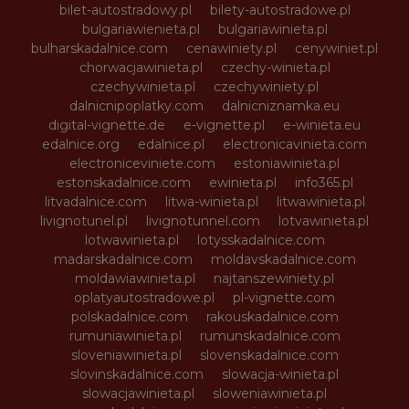
bilet-autostradowy.pl
bilety-autostradowe.pl
bulgariawienieta.pl
bulgariawinieta.pl
bulharskadalnice.com
cenawiniety.pl
cenywiniet.pl
chorwacjawinieta.pl
czechy-winieta.pl
czechywinieta.pl
czechywiniety.pl
dalnicnipoplatky.com
dalnicniznamka.eu
digital-vignette.de
e-vignette.pl
e-winieta.eu
edalnice.org
edalnice.pl
electronicavinieta.com
electroniceviniete.com
estoniawinieta.pl
estonskadalnice.com
ewinieta.pl
info365.pl
litvadalnice.com
litwa-winieta.pl
litwawinieta.pl
livignotunel.pl
livignotunnel.com
lotvawinieta.pl
lotwawinieta.pl
lotysskadalnice.com
madarskadalnice.com
moldavskadalnice.com
moldawiawinieta.pl
najtanszewiniety.pl
oplatyautostradowe.pl
pl-vignette.com
polskadalnice.com
rakouskadalnice.com
rumuniawinieta.pl
rumunskadalnice.com
sloveniawinieta.pl
slovenskadalnice.com
slovinskadalnice.com
slowacja-winieta.pl
slowacjawinieta.pl
sloweniawinieta.pl