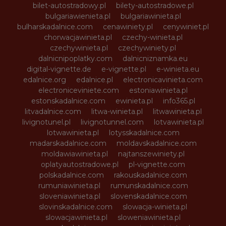
bilet-autostradowy.pl
bilety-autostradowe.pl
bulgariawienieta.pl
bulgariawinieta.pl
bulharskadalnice.com
cenawiniety.pl
cenywiniet.pl
chorwacjawinieta.pl
czechy-winieta.pl
czechywinieta.pl
czechywiniety.pl
dalnicnipoplatky.com
dalnicniznamka.eu
digital-vignette.de
e-vignette.pl
e-winieta.eu
edalnice.org
edalnice.pl
electronicavinieta.com
electroniceviniete.com
estoniawinieta.pl
estonskadalnice.com
ewinieta.pl
info365.pl
litvadalnice.com
litwa-winieta.pl
litwawinieta.pl
livignotunel.pl
livignotunnel.com
lotvawinieta.pl
lotwawinieta.pl
lotysskadalnice.com
madarskadalnice.com
moldavskadalnice.com
moldawiawinieta.pl
najtanszewiniety.pl
oplatyautostradowe.pl
pl-vignette.com
polskadalnice.com
rakouskadalnice.com
rumuniawinieta.pl
rumunskadalnice.com
sloveniawinieta.pl
slovenskadalnice.com
slovinskadalnice.com
slowacja-winieta.pl
slowacjawinieta.pl
sloweniawinieta.pl