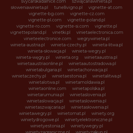
svycarskadalnice.com
szwajcariawinieta.pl
słoweniawinieta.pl
tunellivigno.pl
vignette-at.com
vignette-bg.com
vignette-cz.com
vignette-pl.com
vignette-poland.pl
vignette-ro.com
vignette-si.com
vignette.pl
vignettepoland.pl
vinetki.pl
vinietaelectronica.com
vinieteelectronice.com
wegrywinieta.pl
winieta-austria.pl
winieta-czechy.pl
winieta-litwa.pl
winieta-słowacja.pl
winieta-wegry.pl
winieta-węgry.pl
winieta.org
winietaaustria.pl
winietaaustriaonline.pl
winietaautostradowa.pl
winietabulgaria.pl
winietachorwacja.pl
winietaczechy.pl
winietaestonia.pl
winietalitwa.pl
winietalotwa.pl
winietamoldawia.pl
winietaonline.com
winietapolska.pl
winietarumunia.pl
winietaslovenia.pl
winietaslowacja.pl
winietaslowenia.pl
winietaszwajcaria.pl
winietasłowenia.pl
winietawegry.pl
winietomat.pl
winiety.org
winietydrogowe.pl
winietyelektroniczne.pl
winietyestonia.pl
winietywegry.pl
winietyzagraniczne.pl
winietyzakup.pl