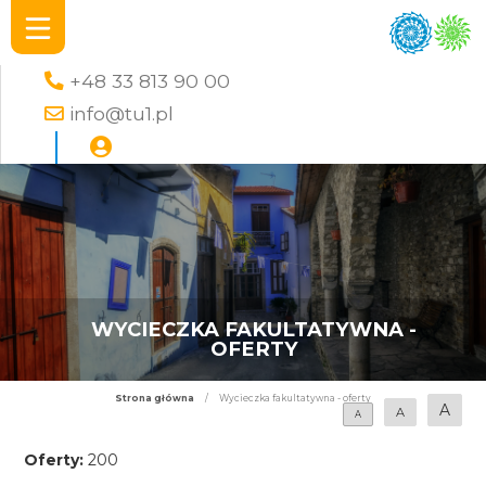
+48 33 813 90 00
info@tu1.pl
WYCIECZKA FAKULTATYWNA -
OFERTY
Strona główna
/
Wycieczka fakultatywna - oferty
A
A
A
Oferty:
200