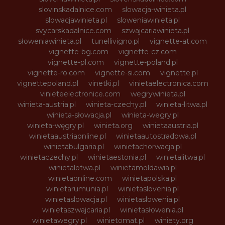
slovinskadalnice.com
slowacja-winieta.pl
slowacjawinieta.pl
sloweniawinieta.pl
svycarskadalnice.com
szwajcariawinieta.pl
słoweniawinieta.pl
tunellivigno.pl
vignette-at.com
vignette-bg.com
vignette-cz.com
vignette-pl.com
vignette-poland.pl
vignette-ro.com
vignette-si.com
vignette.pl
vignettepoland.pl
vinetki.pl
vinietaelectronica.com
vinieteelectronice.com
wegrywinieta.pl
winieta-austria.pl
winieta-czechy.pl
winieta-litwa.pl
winieta-słowacja.pl
winieta-wegry.pl
winieta-węgry.pl
winieta.org
winietaaustria.pl
winietaaustriaonline.pl
winietaautostradowa.pl
winietabulgaria.pl
winietachorwacja.pl
winietaczechy.pl
winietaestonia.pl
winietalitwa.pl
winietalotwa.pl
winietamoldawia.pl
winietaonline.com
winietapolska.pl
winietarumunia.pl
winietaslovenia.pl
winietaslowacja.pl
winietaslowenia.pl
winietaszwajcaria.pl
winietasłowenia.pl
winietawegry.pl
winietomat.pl
winiety.org