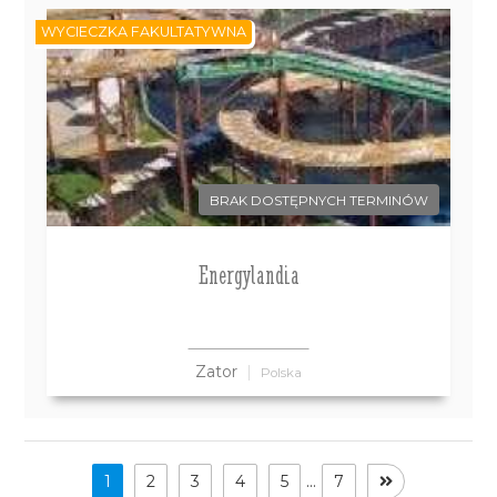
WYCIECZKA FAKULTATYWNA
BRAK DOSTĘPNYCH TERMINÓW
Energylandia
Zator
Polska
1
2
3
4
5
...
7