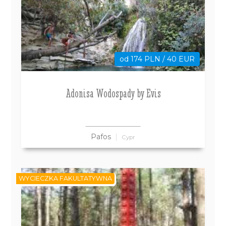
od 174 PLN / 40 EUR
Adonisa Wodospady by Evis
Pafos
Cypr
WYCIECZKA FAKULTATYWNA