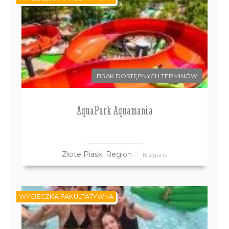
BRAK DOSTĘPNYCH TERMINÓW
AquaPark Aquamania
Złote Piaski Region
Bułgaria
WYCIECZKA FAKULTATYWNA