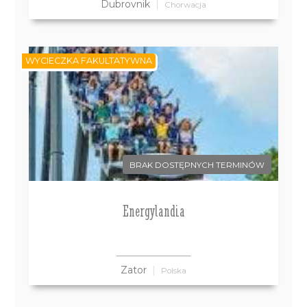
Dubrovnik
Chorwacja
WYCIECZKA FAKULTATYWNA
BRAK DOSTĘPNYCH TERMINÓW
Energylandia
Zator
Polska