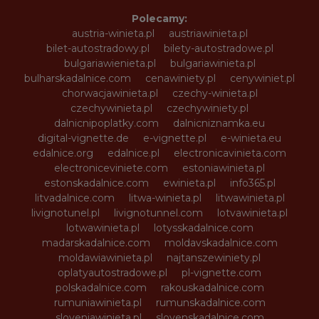
Polecamy:
austria-winieta.pl
austriawinieta.pl
bilet-autostradowy.pl
bilety-autostradowe.pl
bulgariawienieta.pl
bulgariawinieta.pl
bulharskadalnice.com
cenawiniety.pl
cenywiniet.pl
chorwacjawinieta.pl
czechy-winieta.pl
czechywinieta.pl
czechywiniety.pl
dalnicnipoplatky.com
dalnicniznamka.eu
digital-vignette.de
e-vignette.pl
e-winieta.eu
edalnice.org
edalnice.pl
electronicavinieta.com
electroniceviniete.com
estoniawinieta.pl
estonskadalnice.com
ewinieta.pl
info365.pl
litvadalnice.com
litwa-winieta.pl
litwawinieta.pl
livignotunel.pl
livignotunnel.com
lotvawinieta.pl
lotwawinieta.pl
lotysskadalnice.com
madarskadalnice.com
moldavskadalnice.com
moldawiawinieta.pl
najtanszewiniety.pl
oplatyautostradowe.pl
pl-vignette.com
polskadalnice.com
rakouskadalnice.com
rumuniawinieta.pl
rumunskadalnice.com
sloveniawinieta.pl
slovenskadalnice.com