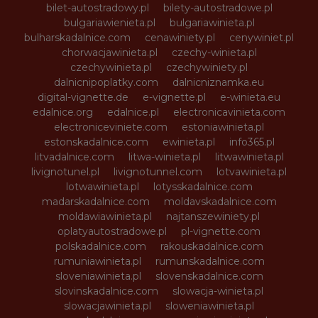
bilet-autostradowy.pl
bilety-autostradowe.pl
bulgariawienieta.pl
bulgariawinieta.pl
bulharskadalnice.com
cenawiniety.pl
cenywiniet.pl
chorwacjawinieta.pl
czechy-winieta.pl
czechywinieta.pl
czechywiniety.pl
dalnicnipoplatky.com
dalnicniznamka.eu
digital-vignette.de
e-vignette.pl
e-winieta.eu
edalnice.org
edalnice.pl
electronicavinieta.com
electroniceviniete.com
estoniawinieta.pl
estonskadalnice.com
ewinieta.pl
info365.pl
litvadalnice.com
litwa-winieta.pl
litwawinieta.pl
livignotunel.pl
livignotunnel.com
lotvawinieta.pl
lotwawinieta.pl
lotysskadalnice.com
madarskadalnice.com
moldavskadalnice.com
moldawiawinieta.pl
najtanszewiniety.pl
oplatyautostradowe.pl
pl-vignette.com
polskadalnice.com
rakouskadalnice.com
rumuniawinieta.pl
rumunskadalnice.com
sloveniawinieta.pl
slovenskadalnice.com
slovinskadalnice.com
slowacja-winieta.pl
slowacjawinieta.pl
sloweniawinieta.pl