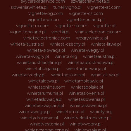
svycarskadalnice.com
szwajcariawinieta.pl
słoweniawinieta.pl
tunellivigno.pl
vignette-at.com
vignette-bg.com
vignette-cz.com
vignette-pl.com
vignette-poland.pl
vignette-ro.com
vignette-si.com
vignette.pl
vignettepoland.pl
vinetki.pl
vinietaelectronica.com
vinieteelectronice.com
wegrywinieta.pl
winieta-austria.pl
winieta-czechy.pl
winieta-litwa.pl
winieta-słowacja.pl
winieta-wegry.pl
winieta-węgry.pl
winieta.org
winietaaustria.pl
winietaaustriaonline.pl
winietaautostradowa.pl
winietabulgaria.pl
winietachorwacja.pl
winietaczechy.pl
winietaestonia.pl
winietalitwa.pl
winietalotwa.pl
winietamoldawia.pl
winietaonline.com
winietapolska.pl
winietarumunia.pl
winietaslovenia.pl
winietaslowacja.pl
winietaslowenia.pl
winietaszwajcaria.pl
winietasłowenia.pl
winietawegry.pl
winietomat.pl
winiety.org
winietydrogowe.pl
winietyelektroniczne.pl
winietyestonia.pl
winietywegry.pl
winietyzagraniczne.pl
winietyzakup.pl