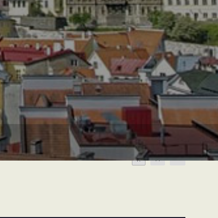
A
A
A