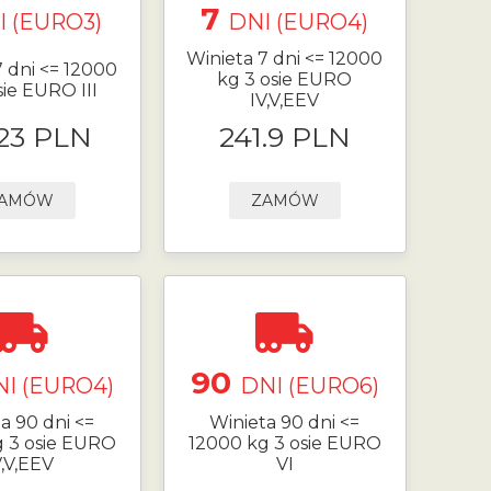
7
I (EURO3)
DNI (EURO4)
Winieta 7 dni <= 12000
7 dni <= 12000
kg 3 osie EURO
sie EURO III
IV,V,EEV
.23 PLN
241.9 PLN
AMÓW
ZAMÓW
90
I (EURO4)
DNI (EURO6)
a 90 dni <=
Winieta 90 dni <=
g 3 osie EURO
12000 kg 3 osie EURO
V,V,EEV
VI