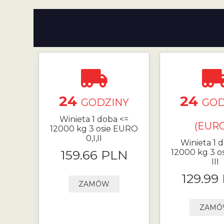
24
24
GODZINY
GOD
Winieta 1 doba <=
(EURO
12000 kg 3 osie EURO
0,I,II
Winieta 1 
159.66 PLN
12000 kg 3 o
III
129.99
ZAMÓW
ZAM