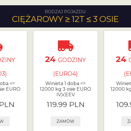
RODZAJ POJAZDU:
CIĘŻAROWY ≥ 12T ≤ 3 OSIE
24
24
ZINY
GODZINY
3)
(EURO4)
(
doba <=
Winieta 1 doba <=
Winiet
sie EURO
12000 kg 3 osie EURO
12000 k
IV,V,EEV
 PLN
119.99 PLN
109
ÓW
ZAMÓW
Z