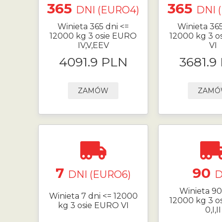
365
365
DNI (EURO4)
DNI 
Winieta 365 dni <=
Winieta 365
12000 kg 3 osie EURO
12000 kg 3 o
IV,V,EEV
VI
4091.9 PLN
3681.9
ZAMÓW
ZAM
7
90
DNI (EURO6)
D
Winieta 90
Winieta 7 dni <= 12000
12000 kg 3 o
kg 3 osie EURO VI
0,I,II