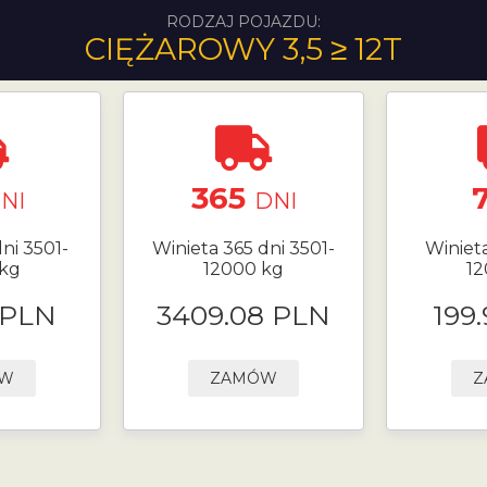
RODZAJ POJAZDU:
CIĘŻAROWY 3,5 ≥ 12T
365
NI
DNI
ni 3501-
Winieta 365 dni 3501-
Winieta
 kg
12000 kg
12
 PLN
3409.08 PLN
199
ÓW
ZAMÓW
Z