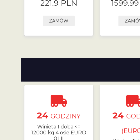
221.9 PLN
1599.9
ZAMÓW
ZAM
24
24
GODZINY
GOD
Winieta 1 doba <=
(EURO
12000 kg 4 osie EURO
0,I,II