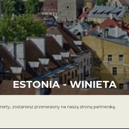
ESTONIA - WINIETA
iniety, zostaniesz przeniesiony na naszą stronę partnerską.