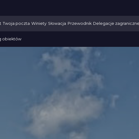
t
Twoja poczta
Winiety
Słowacja
Przewodnik
Delegacje zagraniczn
g obiektów