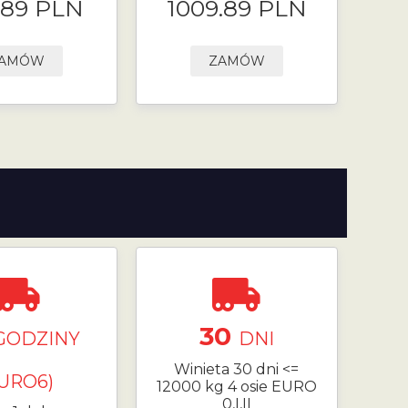
.89 PLN
1009.89 PLN
AMÓW
ZAMÓW
30
GODZINY
DNI
Winieta 30 dni <=
EURO6)
12000 kg 4 osie EURO
0,I,II