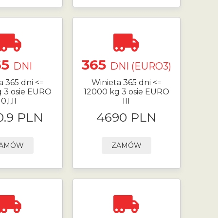
65
365
DNI
DNI (EURO3)
a 365 dni <=
Winieta 365 dni <=
g 3 osie EURO
12000 kg 3 osie EURO
0,I,II
III
0.9 PLN
4690 PLN
AMÓW
ZAMÓW