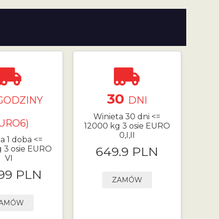
30
GODZINY
DNI
Winieta 30 dni <=
EURO6)
12000 kg 3 osie EURO
0,I,II
a 1 doba <=
g 3 osie EURO
649.9 PLN
VI
.99 PLN
ZAMÓW
AMÓW