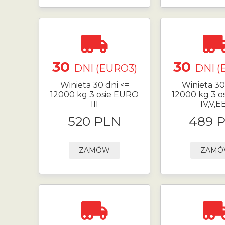
30
30
DNI (EURO3)
DNI (
Winieta 30 dni <=
Winieta 30
12000 kg 3 osie EURO
12000 kg 3 o
III
IV,V,E
520 PLN
489 
ZAMÓW
ZAM