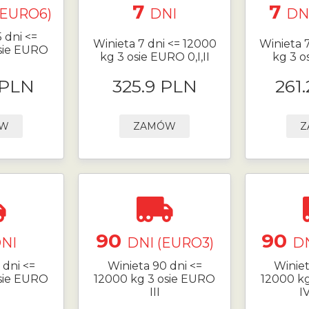
7
7
(EURO6)
DNI
DN
 dni <=
Winieta 7 dni <= 12000
Winieta 
sie EURO
kg 3 osie EURO 0,I,II
kg 3 o
 PLN
325.9 PLN
261
ÓW
ZAMÓW
Z
90
90
NI
DNI (EURO3)
DN
 dni <=
Winieta 90 dni <=
Winiet
sie EURO
12000 kg 3 osie EURO
12000 k
III
I