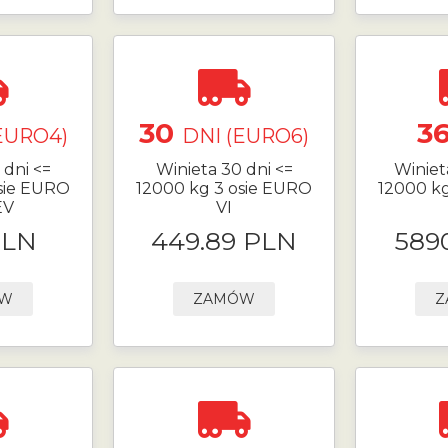
30
3
EURO4)
DNI (EURO6)
 dni <=
Winieta 30 dni <=
Winiet
sie EURO
12000 kg 3 osie EURO
12000 k
EV
VI
PLN
449.89 PLN
589
ÓW
ZAMÓW
Z