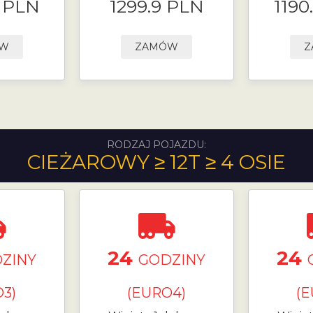
9 PLN
1299.9 PLN
1190
ÓW
ZAMÓW
Z
RODZAJ POJAZDU:
CIEŻAROWY ≥ 12T ≥ 4 OSIE
24
24
ZINY
GODZINY
3)
(EURO4)
(