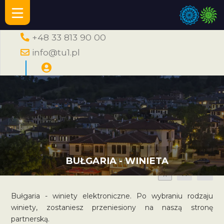
+48 33 813 90 00
info@tu1.pl
BUŁGARIA - WINIETA
A
A
A
Bułgaria - winiety elektroniczne. Po wybraniu rodzaju
winiety, zostaniesz przeniesiony na naszą stronę
partnerską.