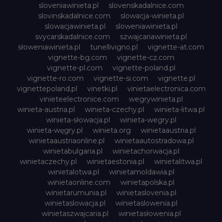
sloveniawinieta.pl
slovenskadalnice.com
slovinskadalnice.com
slowacja-winieta.pl
slowacjawinieta.pl
sloweniawinieta.pl
svycarskadalnice.com
szwajcariawinieta.pl
słoweniawinieta.pl
tunellivigno.pl
vignette-at.com
vignette-bg.com
vignette-cz.com
vignette-pl.com
vignette-poland.pl
vignette-ro.com
vignette-si.com
vignette.pl
vignettepoland.pl
vinetki.pl
vinietaelectronica.com
vinieteelectronice.com
wegrywinieta.pl
winieta-austria.pl
winieta-czechy.pl
winieta-litwa.pl
winieta-słowacja.pl
winieta-wegry.pl
winieta-węgry.pl
winieta.org
winietaaustria.pl
winietaaustriaonline.pl
winietaautostradowa.pl
winietabulgaria.pl
winietachorwacja.pl
winietaczechy.pl
winietaestonia.pl
winietalitwa.pl
winietalotwa.pl
winietamoldawia.pl
winietaonline.com
winietapolska.pl
winietarumunia.pl
winietaslovenia.pl
winietaslowacja.pl
winietaslowenia.pl
winietaszwajcaria.pl
winietasłowenia.pl