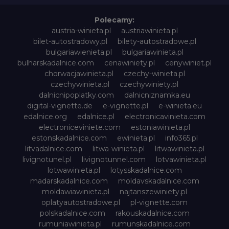
Polecamy:
austria-winieta.pl
austriawinieta.pl
bilet-autostradowy.pl
bilety-autostradowe.pl
bulgariawienieta.pl
bulgariawinieta.pl
bulharskadalnice.com
cenawiniety.pl
cenywiniet.pl
chorwacjawinieta.pl
czechy-winieta.pl
czechywinieta.pl
czechywiniety.pl
dalnicnipoplatky.com
dalnicniznamka.eu
digital-vignette.de
e-vignette.pl
e-winieta.eu
edalnice.org
edalnice.pl
electronicavinieta.com
electroniceviniete.com
estoniawinieta.pl
estonskadalnice.com
ewinieta.pl
info365.pl
litvadalnice.com
litwa-winieta.pl
litwawinieta.pl
livignotunel.pl
livignotunnel.com
lotvawinieta.pl
lotwawinieta.pl
lotysskadalnice.com
madarskadalnice.com
moldavskadalnice.com
moldawiawinieta.pl
najtanszewiniety.pl
oplatyautostradowe.pl
pl-vignette.com
polskadalnice.com
rakouskadalnice.com
rumuniawinieta.pl
rumunskadalnice.com