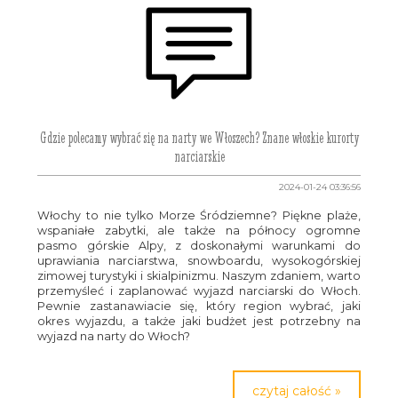
Gdzie polecamy wybrać się na narty we Włoszech? Znane włoskie kurorty
narciarskie
2024-01-24 03:36:56
Włochy to nie tylko Morze Śródziemne? Piękne plaże,
wspaniałe zabytki, ale także na północy ogromne
pasmo górskie Alpy, z doskonałymi warunkami do
uprawiania narciarstwa, snowboardu, wysokogórskiej
zimowej turystyki i skialpinizmu. Naszym zdaniem, warto
przemyśleć i zaplanować wyjazd narciarski do Włoch.
Pewnie zastanawiacie się, który region wybrać, jaki
okres wyjazdu, a także jaki budżet jest potrzebny na
wyjazd na narty do Włoch?
czytaj całość »