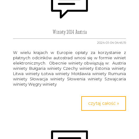
Winiety 2024 Austria
2024-01-04 04:46:19
W wielu krajach w Europie opłaty za korzystanie z
płatnych odcinków autostrad wnosi się w formie winiet
elektronicznych. Obecnie winiety obwiązują w: Austria
winiety Bułgaria winiety Czechy winiety Estonia winiety
Litwa winiety Łotwa winiety Mołdawia winiety Rumunia
winiety Słowacja winiety Słowenia winiety Szwajcaria
winiety Węgry winiety
czytaj całość »