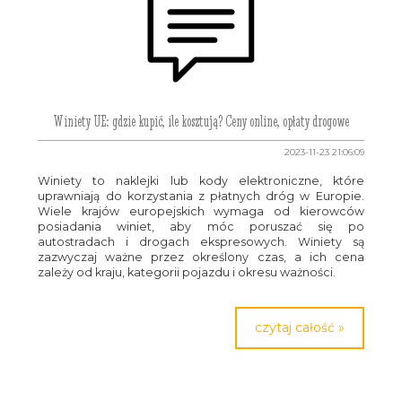
Winiety UE: gdzie kupić, ile kosztują? Ceny online, opłaty drogowe
2023-11-23 21:06:09
Winiety to naklejki lub kody elektroniczne, które
uprawniają do korzystania z płatnych dróg w Europie.
Wiele krajów europejskich wymaga od kierowców
posiadania winiet, aby móc poruszać się po
autostradach i drogach ekspresowych. Winiety są
zazwyczaj ważne przez określony czas, a ich cena
zależy od kraju, kategorii pojazdu i okresu ważności.
czytaj całość »