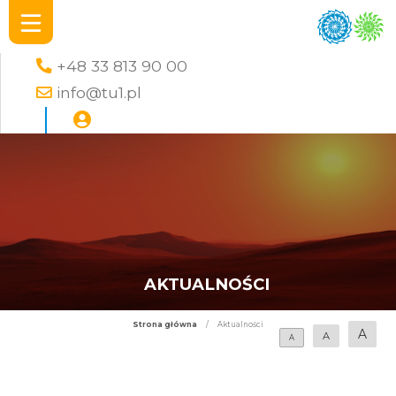
+48 33 813 90 00
info@tu1.pl
AKTUALNOŚCI
Strona główna
/
Aktualności
A
A
A