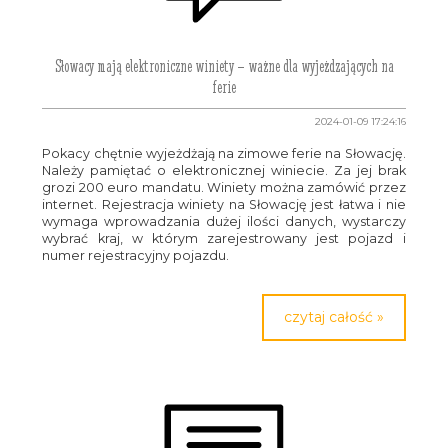
Słowacy mają elektroniczne winiety – ważne dla wyjeżdzających na
ferie
2024-01-09 17:24:16
Pokacy chętnie wyjeżdżają na zimowe ferie na Słowację.
Należy pamiętać o elektronicznej winiecie. Za jej brak
grozi 200 euro mandatu. Winiety można zamówić przez
internet. Rejestracja winiety na Słowację jest łatwa i nie
wymaga wprowadzania dużej ilości danych, wystarczy
wybrać kraj, w którym zarejestrowany jest pojazd i
numer rejestracyjny pojazdu.
czytaj całość »