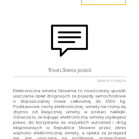
Winieta Słowenia poradnik
2024-01-17 03:42:41
Elektroniczna winieta Słowenia to nowoczesny sposób
uiszczania opłat drogowych za pojazdy samochodowe
o dopuszczalnej masie całkowitej do 3500 kg.
Podstawowe cechy elektronicznej winiety nie różnią się
zbytnio od klasycznej winiety w postaci naklejki.
Oznacza to, że kupując elektroniczną winietę uzyskujesz
prawo do korzystania ze wszystkich autostrad i dróg
ekspresowych w Republice Słowenii przez okres
ważności elektronicznej winiety, a opłata za przejazd
nie jest uiszczana na podstawie przejechanej