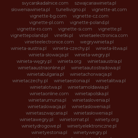
svycarskadalnice.com
szwajcariawinieta.pl
słoweniawinieta.pl
tunellivigno.pl
vignette-at.com
vignette-bg.com
vignette-cz.com
vignette-pl.com
vignette-poland.pl
vignette-ro.com
vignette-si.com
vignette.pl
vignettepoland.pl
vinetki.pl
vinietaelectronica.com
vinieteelectronice.com
wegrywinieta.pl
winieta-austria.pl
winieta-czechy.pl
winieta-litwa.pl
winieta-słowacja.pl
winieta-wegry.pl
winieta-węgry.pl
winieta.org
winietaaustria.pl
winietaaustriaonline.pl
winietaautostradowa.pl
winietabulgaria.pl
winietachorwacja.pl
winietaczechy.pl
winietaestonia.pl
winietalitwa.pl
winietalotwa.pl
winietamoldawia.pl
winietaonline.com
winietapolska.pl
winietarumunia.pl
winietaslovenia.pl
winietaslowacja.pl
winietaslowenia.pl
winietaszwajcaria.pl
winietasłowenia.pl
winietawegry.pl
winietomat.pl
winiety.org
winietydrogowe.pl
winietyelektroniczne.pl
winietyestonia.pl
winietywegry.pl