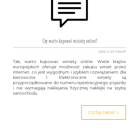
Czy warto kupować winiety online?
2023-11-23 11:04:47
Tak, warto kupować winiety online. Wiele krajów
europejskich oferuje możliwość zakupu winiet przez
internet, co jest wygodnym i szybkim rozwiązaniem dla
kierowców 1. Elektroniczne winiety są
przyporządkowane do numeru rejestracyjnego pojazdu
i nie wymagają naklejania fizycznej naklejki na szybę
samochodu.
czytaj całość »