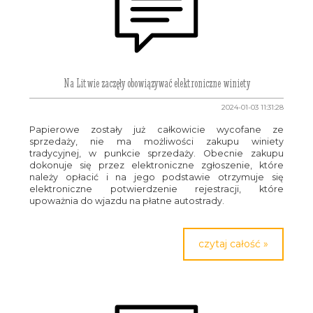
Na Litwie zaczęły obowiązywać elektroniczne winiety
2024-01-03 11:31:28
Papierowe zostały już całkowicie wycofane ze
sprzedaży, nie ma możliwości zakupu winiety
tradycyjnej, w punkcie sprzedaży. Obecnie zakupu
dokonuje się przez elektroniczne zgłoszenie, które
należy opłacić i na jego podstawie otrzymuje się
elektroniczne potwierdzenie rejestracji, które
upoważnia do wjazdu na płatne autostrady.
czytaj całość »