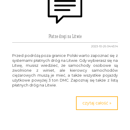
Płatne drogi na Litwie
2023-10-26 04:43:14
Przed podróżą poza granice Polski warto zapoznać się z
systemami płatnych dróg na Litwie. Gdy wybierasz się na
Litwę, musisz wiedzieć, że samochody osobowe są
zwolnione z winiet, ale kierowcy samochodów
ciężarowych muszą je mieć, a także wszystkie pojazdy
użytkowe powyżej 3 ton DMC. Zapoznaj się także z listą
płatnych dróg na Litwie.
czytaj całość »