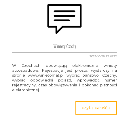
Winiety Czechy
2023-10-28 22:45:22
W Czechach obowiązują elektroniczne winiety
autostradowe. Rejestracja jest prosta, wystarczy na
stronie www.winietomat.pl wybrać państwo: Czechy,
wybrać odpowiedni pojazd, wprowadzić numer
rejestracyjny, czas obowiązywania i dokonać płatności
elektronicznej.
czytaj całość »