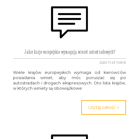
Jakie kraje europejskie wymagają winiet autostradowych?
2023-11-23 11:06:15
Wiele krajów europejskich wymaga od kierowców
posiadania winiet, aby móc poruszać się po
autostradach i drogach ekspresowych. Oto lista krajów,
w których winiety są obowiązkowe.
czytaj całość »