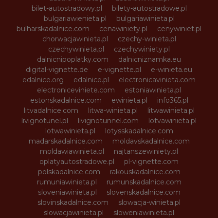
bilet-autostradowy.pl
bilety-autostradowe.pl
bulgariawienieta.pl
bulgariawinieta.pl
bulharskadalnice.com
cenawiniety.pl
cenywiniet.pl
chorwacjawinieta.pl
czechy-winieta.pl
czechywinieta.pl
czechywiniety.pl
dalnicnipoplatky.com
dalnicniznamka.eu
digital-vignette.de
e-vignette.pl
e-winieta.eu
edalnice.org
edalnice.pl
electronicavinieta.com
electroniceviniete.com
estoniawinieta.pl
estonskadalnice.com
ewinieta.pl
info365.pl
litvadalnice.com
litwa-winieta.pl
litwawinieta.pl
livignotunel.pl
livignotunnel.com
lotvawinieta.pl
lotwawinieta.pl
lotysskadalnice.com
madarskadalnice.com
moldavskadalnice.com
moldawiawinieta.pl
najtanszewiniety.pl
oplatyautostradowe.pl
pl-vignette.com
polskadalnice.com
rakouskadalnice.com
rumuniawinieta.pl
rumunskadalnice.com
sloveniawinieta.pl
slovenskadalnice.com
slovinskadalnice.com
slowacja-winieta.pl
slowacjawinieta.pl
sloweniawinieta.pl