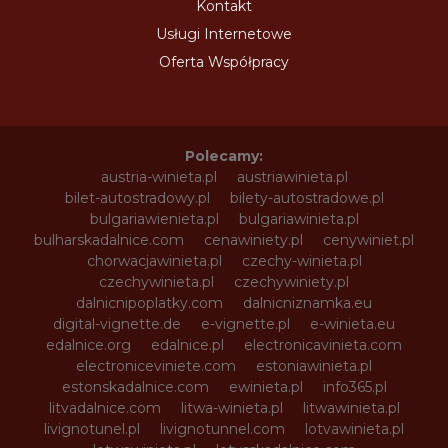
Kontakt
Usługi Internetowe
Oferta Współpracy
Polecamy:
austria-winieta.pl
austriawinieta.pl
bilet-autostradowy.pl
bilety-autostradowe.pl
bulgariawienieta.pl
bulgariawinieta.pl
bulharskadalnice.com
cenawiniety.pl
cenywiniet.pl
chorwacjawinieta.pl
czechy-winieta.pl
czechywinieta.pl
czechywiniety.pl
dalnicnipoplatky.com
dalnicniznamka.eu
digital-vignette.de
e-vignette.pl
e-winieta.eu
edalnice.org
edalnice.pl
electronicavinieta.com
electroniceviniete.com
estoniawinieta.pl
estonskadalnice.com
ewinieta.pl
info365.pl
litvadalnice.com
litwa-winieta.pl
litwawinieta.pl
livignotunel.pl
livignotunnel.com
lotvawinieta.pl