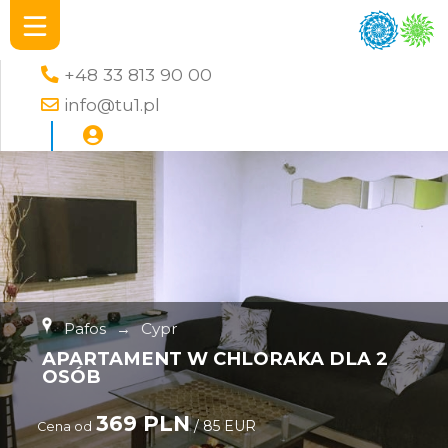
+48 33 813 90 00
info@tu1.pl
Pafos
→
Cypr
APARTAMENT W CHLORAKA DLA 2
OSÓB
369 PLN
/ 85 EUR
Cena od