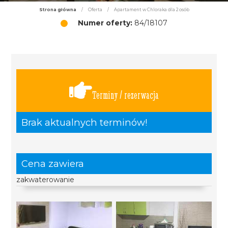
Strona główna
/
Oferta
/
Apartament w Chloraka dla 2 osób
Numer oferty:
84/18107
Terminy / rezerwacja
Brak aktualnych terminów!
Cena zawiera
zakwaterowanie