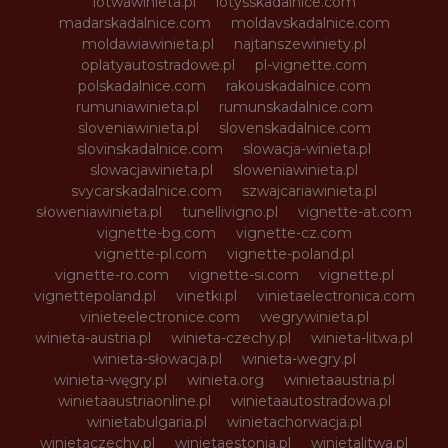
lotwawinieta.pl
lotysskadalnice.com
madarskadalnice.com
moldavskadalnice.com
moldawiawinieta.pl
najtanszewiniety.pl
oplatyautostradowe.pl
pl-vignette.com
polskadalnice.com
rakouskadalnice.com
rumuniawinieta.pl
rumunskadalnice.com
sloveniawinieta.pl
slovenskadalnice.com
slovinskadalnice.com
slowacja-winieta.pl
slowacjawinieta.pl
sloweniawinieta.pl
svycarskadalnice.com
szwajcariawinieta.pl
słoweniawinieta.pl
tunellivigno.pl
vignette-at.com
vignette-bg.com
vignette-cz.com
vignette-pl.com
vignette-poland.pl
vignette-ro.com
vignette-si.com
vignette.pl
vignettepoland.pl
vinetki.pl
vinietaelectronica.com
vinieteelectronice.com
wegrywinieta.pl
winieta-austria.pl
winieta-czechy.pl
winieta-litwa.pl
winieta-słowacja.pl
winieta-wegry.pl
winieta-węgry.pl
winieta.org
winietaaustria.pl
winietaaustriaonline.pl
winietaautostradowa.pl
winietabulgaria.pl
winietachorwacja.pl
winietaczechy.pl
winietaestonia.pl
winietalitwa.pl