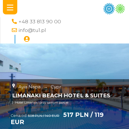
+48 33 813 90 00
info@tu1.pl
Ayia Napa
→
Cypr
LIMANAKI BEACH HOTEL & SUITES
Hotel Limanaki przy samym porcie
517 PLN / 119
Cena od
608 PLN / 140 EUR
EUR