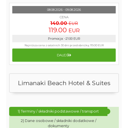
08.08.2026 - 09.08.2026
CENA
140.00
EUR
119.00
EUR
Promocja
:
-21.00
EUR
Najniższa cena z ostatnich 30 dni przed obniżką:
119.00 EUR
DALEJ
Limanaki Beach Hotel & Suites
1) Terminy / składniki podstawowe / transport
2) Dane osobowe / składniki dodatkowe /
dokumenty