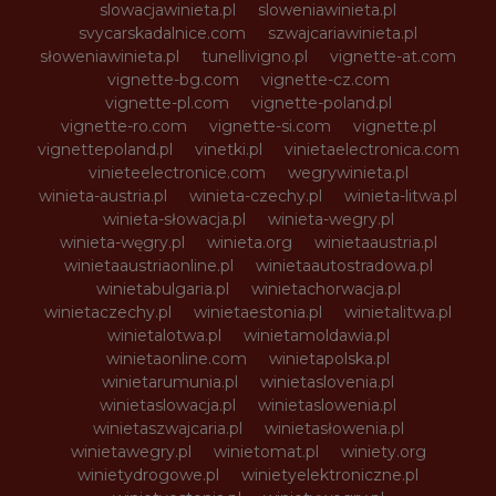
slowacjawinieta.pl
sloweniawinieta.pl
svycarskadalnice.com
szwajcariawinieta.pl
słoweniawinieta.pl
tunellivigno.pl
vignette-at.com
vignette-bg.com
vignette-cz.com
vignette-pl.com
vignette-poland.pl
vignette-ro.com
vignette-si.com
vignette.pl
vignettepoland.pl
vinetki.pl
vinietaelectronica.com
vinieteelectronice.com
wegrywinieta.pl
winieta-austria.pl
winieta-czechy.pl
winieta-litwa.pl
winieta-słowacja.pl
winieta-wegry.pl
winieta-węgry.pl
winieta.org
winietaaustria.pl
winietaaustriaonline.pl
winietaautostradowa.pl
winietabulgaria.pl
winietachorwacja.pl
winietaczechy.pl
winietaestonia.pl
winietalitwa.pl
winietalotwa.pl
winietamoldawia.pl
winietaonline.com
winietapolska.pl
winietarumunia.pl
winietaslovenia.pl
winietaslowacja.pl
winietaslowenia.pl
winietaszwajcaria.pl
winietasłowenia.pl
winietawegry.pl
winietomat.pl
winiety.org
winietydrogowe.pl
winietyelektroniczne.pl