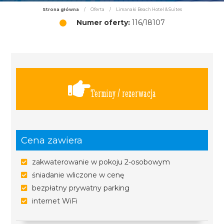
Strona główna
/
Oferta
/
Limanaki Beach Hotel & Suites
Numer oferty:
116/18107
Terminy / rezerwacja
Cena zawiera
zakwaterowanie w pokoju 2-osobowym
śniadanie wliczone w cenę
bezpłatny prywatny parking
internet WiFi