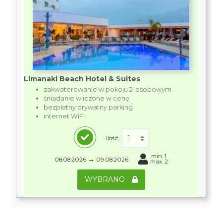
Limanaki Beach Hotel & Suites
zakwaterowanie w pokoju 2-osobowym
śniadanie wliczone w cenę
bezpłatny prywatny parking
internet WiFi
Ilość:
min. 1
→
08.08.2026
09.08.2026
max. 2
WYBRANO