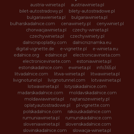
austria-winieta.pl
austriawinieta.pl
bilet-autostradowy.pl
bilety-autostradowe.pl
bulgariawienieta.pl
bulgariawinieta.pl
bulharskadalnice.com
cenawiniety.pl
cenywiniet.pl
chorwacjawinieta.pl
czechy-winieta.pl
czechywinieta.pl
czechywiniety.pl
dalnicnipoplatky.com
dalnicniznamka.eu
digital-vignette.de
e-vignette.pl
e-winieta.eu
edalnice.org
edalnice.pl
electronicavinieta.com
electroniceviniete.com
estoniawinieta.pl
estonskadalnice.com
ewinieta.pl
info365.pl
litvadalnice.com
litwa-winieta.pl
litwawinieta.pl
livignotunel.pl
livignotunnel.com
lotvawinieta.pl
lotwawinieta.pl
lotysskadalnice.com
madarskadalnice.com
moldavskadalnice.com
moldawiawinieta.pl
najtanszewiniety.pl
oplatyautostradowe.pl
pl-vignette.com
polskadalnice.com
rakouskadalnice.com
rumuniawinieta.pl
rumunskadalnice.com
sloveniawinieta.pl
slovenskadalnice.com
slovinskadalnice.com
slowacja-winieta.pl