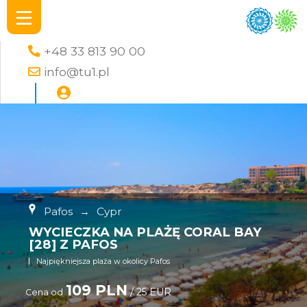
+48 33 813 90 00
info@tu1.pl
Pafos
→
Cypr
WYCIECZKA NA PLAŻĘ CORAL BAY
[28] Z PAFOS
Najpiękniejsza plaża w okolicy Pafos
109 PLN
/ 25 EUR
Cena od