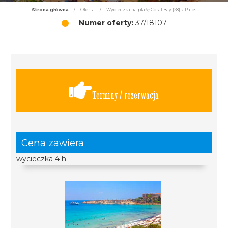
Strona główna
/
Oferta
/
Wycieczka na plażę Coral Bay [28] z Pafos
Numer oferty:
37/18107
Terminy / rezerwacja
Cena zawiera
wycieczka 4 h