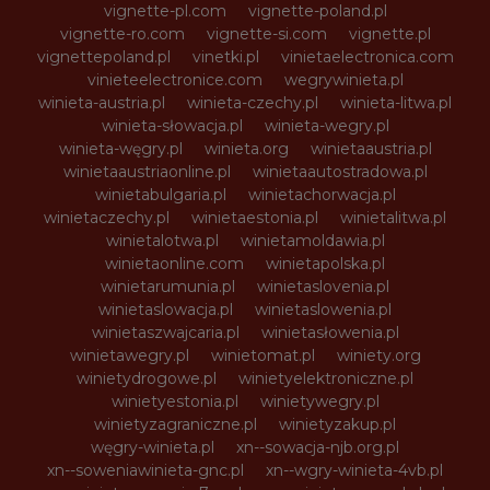
vignette-pl.com
vignette-poland.pl
vignette-ro.com
vignette-si.com
vignette.pl
vignettepoland.pl
vinetki.pl
vinietaelectronica.com
vinieteelectronice.com
wegrywinieta.pl
winieta-austria.pl
winieta-czechy.pl
winieta-litwa.pl
winieta-słowacja.pl
winieta-wegry.pl
winieta-węgry.pl
winieta.org
winietaaustria.pl
winietaaustriaonline.pl
winietaautostradowa.pl
winietabulgaria.pl
winietachorwacja.pl
winietaczechy.pl
winietaestonia.pl
winietalitwa.pl
winietalotwa.pl
winietamoldawia.pl
winietaonline.com
winietapolska.pl
winietarumunia.pl
winietaslovenia.pl
winietaslowacja.pl
winietaslowenia.pl
winietaszwajcaria.pl
winietasłowenia.pl
winietawegry.pl
winietomat.pl
winiety.org
winietydrogowe.pl
winietyelektroniczne.pl
winietyestonia.pl
winietywegry.pl
winietyzagraniczne.pl
winietyzakup.pl
węgry-winieta.pl
xn--sowacja-njb.org.pl
xn--soweniawinieta-gnc.pl
xn--wgry-winieta-4vb.pl