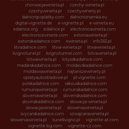
chorwacjawinieta.pl
czechy-winieta.pl
czechywinieta.pl
czechywiniety.pl
dalnicnipoplatky.com
dalnicniznamka.eu
digital-vignette.de
e-vignette.pl
e-winieta.eu
edalnice.org
edalnice.pl
electronicavinieta.com
electroniceviniete.com
estoniawinieta.pl
estonskadalnice.com
ewinieta.pl
info365.pl
litvadalnice.com
litwa-winieta.pl
litwawinieta.pl
livignotunel.pl
livignotunnel.com
lotvawinieta.pl
lotwawinieta.pl
lotysskadalnice.com
madarskadalnice.com
moldavskadalnice.com
moldawiawinieta.pl
najtanszewiniety.pl
oplatyautostradowe.pl
pl-vignette.com
polskadalnice.com
rakouskadalnice.com
rumuniawinieta.pl
rumunskadalnice.com
sloveniawinieta.pl
slovenskadalnice.com
slovinskadalnice.com
slowacja-winieta.pl
slowacjawinieta.pl
sloweniawinieta.pl
svycarskadalnice.com
szwajcariawinieta.pl
słoweniawinieta.pl
tunellivigno.pl
vignette-at.com
vignette-bg.com
vignette-cz.com