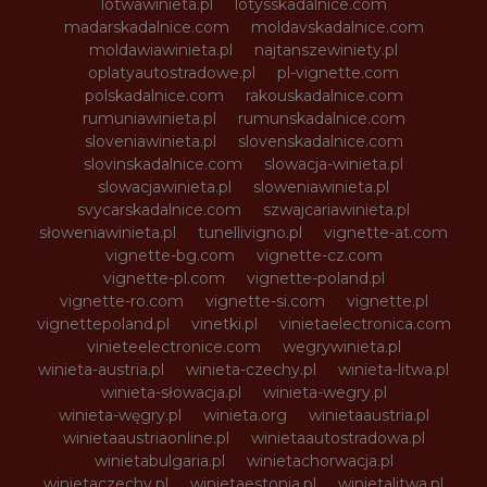
lotwawinieta.pl
lotysskadalnice.com
madarskadalnice.com
moldavskadalnice.com
moldawiawinieta.pl
najtanszewiniety.pl
oplatyautostradowe.pl
pl-vignette.com
polskadalnice.com
rakouskadalnice.com
rumuniawinieta.pl
rumunskadalnice.com
sloveniawinieta.pl
slovenskadalnice.com
slovinskadalnice.com
slowacja-winieta.pl
slowacjawinieta.pl
sloweniawinieta.pl
svycarskadalnice.com
szwajcariawinieta.pl
słoweniawinieta.pl
tunellivigno.pl
vignette-at.com
vignette-bg.com
vignette-cz.com
vignette-pl.com
vignette-poland.pl
vignette-ro.com
vignette-si.com
vignette.pl
vignettepoland.pl
vinetki.pl
vinietaelectronica.com
vinieteelectronice.com
wegrywinieta.pl
winieta-austria.pl
winieta-czechy.pl
winieta-litwa.pl
winieta-słowacja.pl
winieta-wegry.pl
winieta-węgry.pl
winieta.org
winietaaustria.pl
winietaaustriaonline.pl
winietaautostradowa.pl
winietabulgaria.pl
winietachorwacja.pl
winietaczechy.pl
winietaestonia.pl
winietalitwa.pl