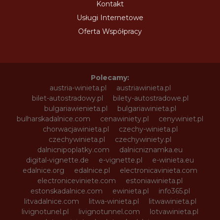
Kontakt
Usługi Internetowe
Oferta Współpracy
Polecamy:
austria-winieta.pl
austriawinieta.pl
bilet-autostradowy.pl
bilety-autostradowe.pl
bulgariawienieta.pl
bulgariawinieta.pl
bulharskadalnice.com
cenawiniety.pl
cenywiniet.pl
chorwacjawinieta.pl
czechy-winieta.pl
czechywinieta.pl
czechywiniety.pl
dalnicnipoplatky.com
dalnicniznamka.eu
digital-vignette.de
e-vignette.pl
e-winieta.eu
edalnice.org
edalnice.pl
electronicavinieta.com
electroniceviniete.com
estoniawinieta.pl
estonskadalnice.com
ewinieta.pl
info365.pl
litvadalnice.com
litwa-winieta.pl
litwawinieta.pl
livignotunel.pl
livignotunnel.com
lotvawinieta.pl