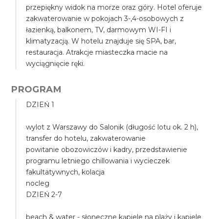
przepiękny widok na morze oraz góry. Hotel oferuje
zakwaterowanie w pokojach 3-,4-osobowych z
łazienką, balkonem, TV, darmowym WI-FI i
klimatyzacją. W hotelu znajduje się SPA, bar,
restauracja. Atrakcje miasteczka macie na
wyciągnięcie ręki.
PROGRAM
DZIEŃ 1
wylot z Warszawy do Salonik (długość lotu ok. 2 h),
transfer do hotelu, zakwaterowanie
powitanie obozowiczów i kadry, przedstawienie
programu letniego chillowania i wycieczek
fakultatywnych, kolacja
nocleg
DZIEŃ 2-7
beach & water - słoneczne kąpiele na plaży i kąpiele