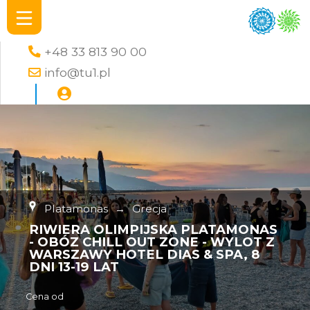
+48 33 813 90 00
info@tu1.pl
Platamonas
→
Grecja
RIWIERA OLIMPIJSKA PLATAMONAS
- OBÓZ CHILL OUT ZONE - WYLOT Z
WARSZAWY HOTEL DIAS & SPA, 8
DNI 13-19 LAT
Cena od