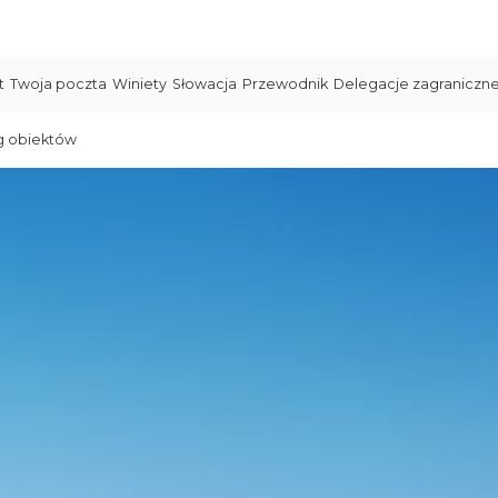
t
Twoja poczta
Winiety
Słowacja
Przewodnik
Delegacje zagraniczn
g obiektów