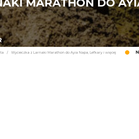
AKI MARATHON DO AYIA
R
N
rta
/
Wycieczka z Larnaki Marathon do Ayia Napa, Lefkary i więcej