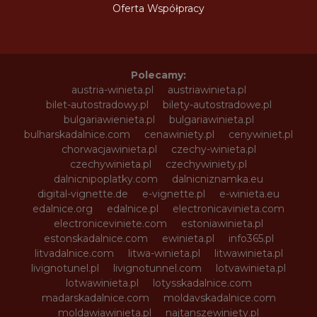
Oferta Współpracy
Polecamy:
austria-winieta.pl
austriawinieta.pl
bilet-autostradowy.pl
bilety-autostradowe.pl
bulgariawienieta.pl
bulgariawinieta.pl
bulharskadalnice.com
cenawiniety.pl
cenywiniet.pl
chorwacjawinieta.pl
czechy-winieta.pl
czechywinieta.pl
czechywiniety.pl
dalnicnipoplatky.com
dalnicniznamka.eu
digital-vignette.de
e-vignette.pl
e-winieta.eu
edalnice.org
edalnice.pl
electronicavinieta.com
electroniceviniete.com
estoniawinieta.pl
estonskadalnice.com
ewinieta.pl
info365.pl
litvadalnice.com
litwa-winieta.pl
litwawinieta.pl
livignotunel.pl
livignotunnel.com
lotvawinieta.pl
lotwawinieta.pl
lotysskadalnice.com
madarskadalnice.com
moldavskadalnice.com
moldawiawinieta.pl
najtanszewiniety.pl