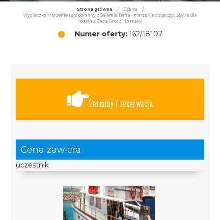
Strona główna
/
Oferta
/
Wycieczka Marzenie rejs poranny z Salamis, Bafra - marzenie zobaczyć żółwie dla
rodzin z Cape Greco i Larnaką
Numer oferty:
162/18107
Terminy / rezerwacja
Cena zawiera
uczestnik