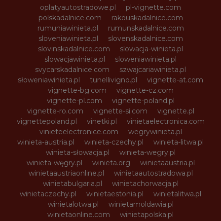
oplatyautostradowe.pl
pl-vignette.com
polskadalnice.com
rakouskadalnice.com
rumuniawinieta.pl
rumunskadalnice.com
sloveniawinieta.pl
slovenskadalnice.com
slovinskadalnice.com
slowacja-winieta.pl
slowacjawinieta.pl
sloweniawinieta.pl
svycarskadalnice.com
szwajcariawinieta.pl
słoweniawinieta.pl
tunellivigno.pl
vignette-at.com
vignette-bg.com
vignette-cz.com
vignette-pl.com
vignette-poland.pl
vignette-ro.com
vignette-si.com
vignette.pl
vignettepoland.pl
vinetki.pl
vinietaelectronica.com
vinieteelectronice.com
wegrywinieta.pl
winieta-austria.pl
winieta-czechy.pl
winieta-litwa.pl
winieta-słowacja.pl
winieta-wegry.pl
winieta-węgry.pl
winieta.org
winietaaustria.pl
winietaaustriaonline.pl
winietaautostradowa.pl
winietabulgaria.pl
winietachorwacja.pl
winietaczechy.pl
winietaestonia.pl
winietalitwa.pl
winietalotwa.pl
winietamoldawia.pl
winietaonline.com
winietapolska.pl