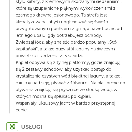
stylu kabiny, z kremowymi skórzanymi siedzeniami,
które są uzupełnione pięknymi wykończeniami z
czarnego drewna jesionowego. Ta strefa jest
klimatyzowana, abyś mógł cieszyć się świeżo
przygotowanym posiłkiem z grilla, a nawet uciec od
letniego upału, gdy potrzebujesz ochłody.
Zwiedzaj łódź, aby znaleźć bardzo popularny „Stół
kapitański”, a także duży stół jadalny na świeżym
powietrzu i siedzenia z tyłu łodzi.
Kąpiel odbywa się z tylnej platformy, gdzie znajdują
się 2 zestawy schodów, aby uzyskać dostęp do
krystalicznie czystych wód błękitnej laguny, a także,
miejmy nadzieję, pływać z żółwiami. Na platformie do
pływania znajdują się prysznice ze słodką wodą, w
których można się spłukać po kąpieli.
Wspaniały luksusowy jacht w bardzo przystępnej
cenie.
USŁUGI