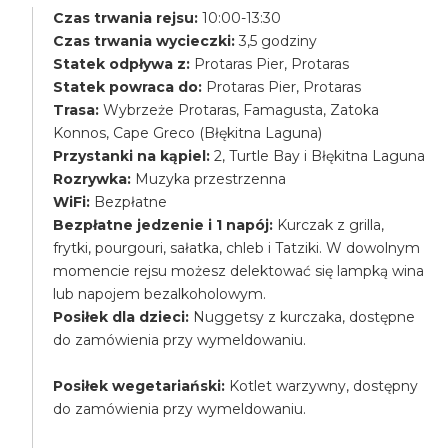
Czas trwania rejsu:
10:00-13:30
Czas trwania wycieczki:
3,5 godziny
Statek odpływa z:
Protaras Pier, Protaras
Statek powraca do:
Protaras Pier, Protaras
Trasa:
Wybrzeże Protaras, Famagusta, Zatoka
Konnos, Cape Greco (Błękitna Laguna)
Przystanki na kąpiel:
2, Turtle Bay i Błękitna Laguna
Rozrywka:
Muzyka przestrzenna
WiFi:
Bezpłatne
Bezpłatne jedzenie i 1 napój:
Kurczak z grilla,
frytki, pourgouri, sałatka, chleb i Tatziki. W dowolnym
momencie rejsu możesz delektować się lampką wina
lub napojem bezalkoholowym.
Posiłek dla dzieci:
Nuggetsy z kurczaka, dostępne
do zamówienia przy wymeldowaniu.
Posiłek wegetariański:
Kotlet warzywny, dostępny
do zamówienia przy wymeldowaniu.