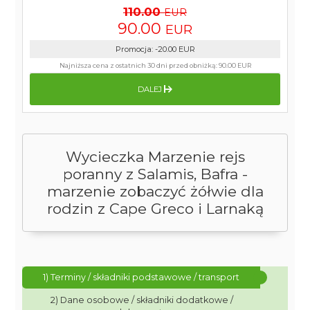
110.00
EUR
90.00
EUR
Promocja
:
-20.00
EUR
Najniższa cena z ostatnich 30 dni przed obniżką:
90.00 EUR
DALEJ
Wycieczka Marzenie rejs
poranny z Salamis, Bafra -
marzenie zobaczyć żółwie dla
rodzin z Cape Greco i Larnaką
1) Terminy / składniki podstawowe / transport
2) Dane osobowe / składniki dodatkowe /