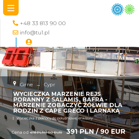
+48 33 813 90 00
info@tu1.pl
Girne
→
Cypr
WYCIECZKA MARZENIE REJS
PORANNY Z SALAMIS, BAFRA -
MARZENIE ZOBACZYĆ ŻÓŁWIE DLA
RODZIN Z CAPE GRECO I LARNAKĄ
Wycieczka z północy do południowej enklawy
391 PLN / 90 EUR
Cena od
478 PLN / 110 EUR