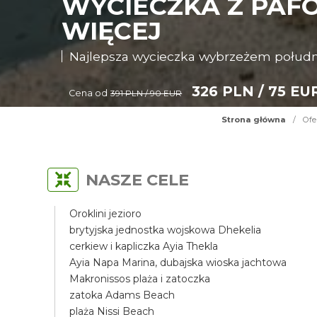
WYCIECZKA Z PAFO
WIĘCEJ
Najlepsza wycieczka wybrzeżem połud
326 PLN / 75 EU
Cena od
391 PLN / 90 EUR
Strona główna
/
Ofe
NASZE CELE
Oroklini jezioro
brytyjska jednostka wojskowa Dhekelia
cerkiew i kapliczka Ayia Thekla
Ayia Napa Marina, dubajska wioska jachtowa
Makronissos plaża i zatoczka
zatoka Adams Beach
plaża Nissi Beach