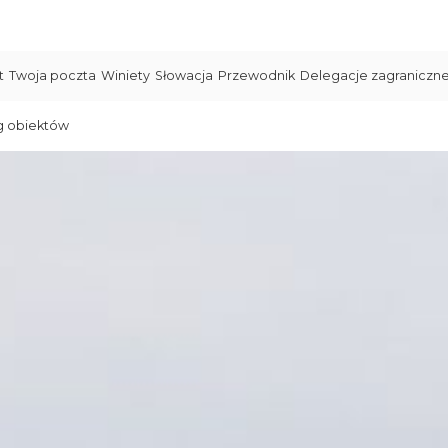
t
Twoja poczta
Winiety
Słowacja
Przewodnik
Delegacje zagraniczn
g obiektów