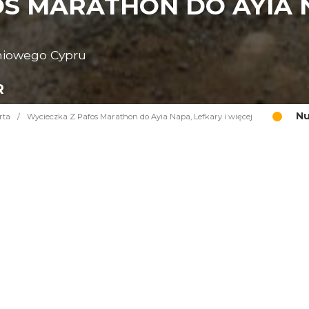
S MARATHON DO AYIA N
niowego Cypru
R
Nu
rta
/
Wycieczka Z Pafos Marathon do Ayia Napa, Lefkary i więcej