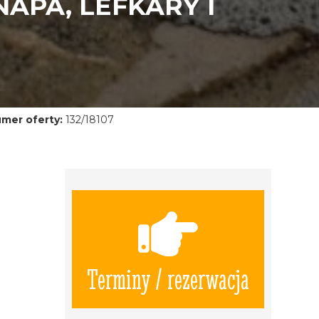
APA, LEFKARY I
mer oferty:
132/18107
Terminy / rezerwacja