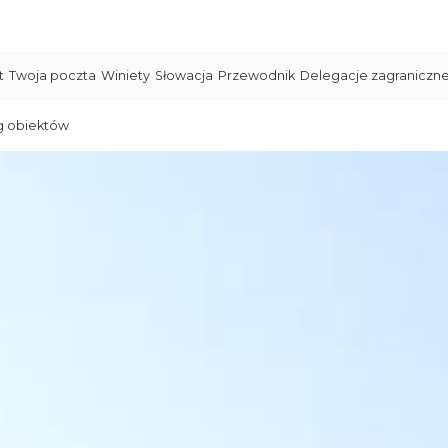
t
Twoja poczta
Winiety
Słowacja
Przewodnik
Delegacje zagraniczn
g obiektów