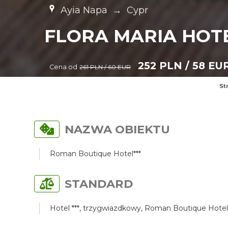
Ayia Napa
→
Cypr
FLORA MARIA HOT
252 PLN / 58 EU
Cena od
261 PLN / 60 EUR
St
NAZWA OBIEKTU
Roman Boutique Hotel***
STANDARD
Hotel ***, trzygwiazdkowy, Roman Boutique Hotel