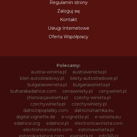
Regulamin strony
Zaloguj się
Kontakt
Usługi Internetowe
Oferta Współpracy
Polecamy:
austria-winieta.pl
austriawinieta.pl
bilet-autostradowy.pl
bilety-autostradowe.pl
bulgariawienieta.pl
bulgariawinieta.pl
bulharskadalnice.com
cenawiniety.pl
cenywiniet.pl
chorwacjawinieta.pl
czechy-winieta.pl
czechywinieta.pl
czechywiniety.pl
dalnicnipoplatky.com
dalnicniznamka.eu
digital-vignette.de
e-vignette.pl
e-winieta.eu
edalnice.org
edalnice.pl
electronicavinieta.com
electroniceviniete.com
estoniawinieta.pl
estonskadalnice.com
ewinieta.pl
info365.pl