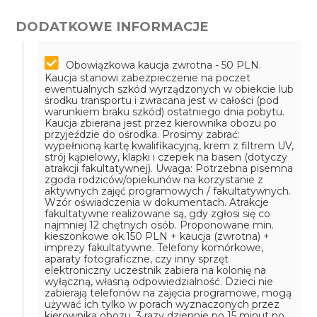
DODATKOWE INFORMACJE
Obowiązkowa kaucja zwrotna - 50 PLN.
Kaucja stanowi zabezpieczenie na poczet
ewentualnych szkód wyrządzonych w obiekcie lub
środku transportu i zwracana jest w całości (pod
warunkiem braku szkód) ostatniego dnia pobytu.
Kaucja zbierana jest przez kierownika obozu po
przyjeździe do ośrodka.
Prosimy zabrać:
wypełnioną kartę kwalifikacyjną, krem z filtrem UV,
strój kąpielowy, klapki i czepek na basen (dotyczy
atrakcji fakultatywnej).
Uwaga: Potrzebna pisemna
zgoda rodziców/opiekunów na korzystanie z
aktywnych zajęć programowych / fakultatywnych.
Wzór oświadczenia w dokumentach.
Atrakcje
fakultatywne realizowane są, gdy zgłosi się co
najmniej 12 chętnych osób.
Proponowane min.
kieszonkowe ok.150 PLN + kaucja (zwrotna) +
imprezy fakultatywne.
Telefony komórkowe,
aparaty fotograficzne, czy inny sprzęt
elektroniczny uczestnik zabiera na kolonię na
wyłączną, własną odpowiedzialność. Dzieci nie
zabierają telefonów na zajęcia programowe, mogą
używać ich tylko w porach wyznaczonych przez
kierownika obozu, 3 razy dziennie po 15 minut po