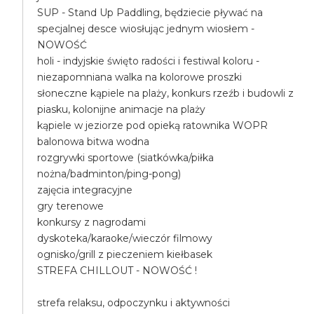
SUP - Stand Up Paddling, będziecie pływać na
specjalnej desce wiosłując jednym wiosłem -
NOWOŚĆ
holi - indyjskie święto radości i festiwal koloru -
niezapomniana walka na kolorowe proszki
słoneczne kąpiele na plaży, konkurs rzeźb i budowli z
piasku, kolonijne animacje na plaży
kąpiele w jeziorze pod opieką ratownika WOPR
balonowa bitwa wodna
rozgrywki sportowe (siatkówka/piłka
nożna/badminton/ping-pong)
zajęcia integracyjne
gry terenowe
konkursy z nagrodami
dyskoteka/karaoke/wieczór filmowy
ognisko/grill z pieczeniem kiełbasek
STREFA CHILLOUT - NOWOŚĆ !
strefa relaksu, odpoczynku i aktywności