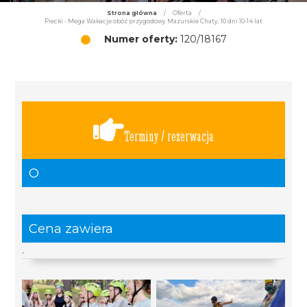
Strona główna
/
Oferta
/
Piecki - Mega Wakacje obóz przygodowy Mazurskie Chaty, 10 dni 10-14 lat
Numer oferty:
120/18167
Terminy / rezerwacja
O
Cena zawiera
.