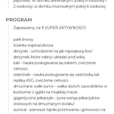
piętrowe). W domku drewnianym: pokój 4 osobowy i
2 osobowy, w domku murowanym pokój 6 osobowy.
PROGRAM
Zapraszamy na 9 SUPER AKTYWNOŚCI!:
park linowy
ścianka wspinaczkowa
skrzynki - wchodzenie na jak największą ilość
skrzynek, które należy układać pod sobą
łuki - nauka posługiwania się łukiem, ćwiczenie
celności
wiatrówki - nauka posługiwania się wiatrówką lub
repliką ASG, ćwiczenie celności
dmuchane walki sumo - walka dwóch zawodników w
kostiumie z gąbki na miękkiej macie
gigantyczne piłkarzyki - żywa wersja piłkarzyków
stołowych na dmuchanym boisku!
survival - pierwsze tajniki przetrwania i gotowości na