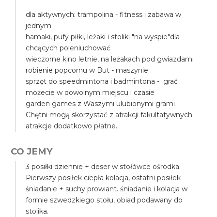
dla aktywnych: trampolina - fitness i zabawa w
jednym
hamaki, pufy piłki, leżaki i stoliki "na wyspie"dla
chcących poleniuchować
wieczorne kino letnie, na leżakach pod gwiazdami
robienie popcornu w But - maszynie
sprzęt do speedmintona i badmintona - grać
możecie w dowolnym miejscu i czasie
garden games z Waszymi ulubionymi grami
Chętni mogą skorzystać z atrakcji fakultatywnych -
atrakcje dodatkowo płatne.
CO JEMY
3 posiłki dziennie + deser w stołówce ośrodka.
Pierwszy posiłek ciepła kolacja, ostatni posiłek
śniadanie + suchy prowiant. śniadanie i kolacja w
formie szwedzkiego stołu, obiad podawany do
stolika.