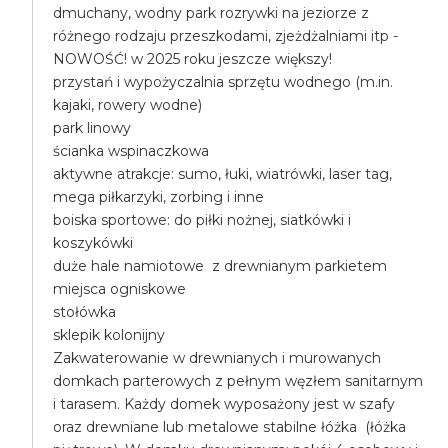
dmuchany, wodny park rozrywki na jeziorze z
różnego rodzaju przeszkodami, zjeżdżalniami itp -
NOWOŚĆ! w 2025 roku jeszcze większy!
przystań i wypożyczalnia sprzętu wodnego (m.in.
kajaki, rowery wodne)
park linowy
ścianka wspinaczkowa
aktywne atrakcje: sumo, łuki, wiatrówki, laser tag,
mega piłkarzyki, zorbing i inne
boiska sportowe: do piłki nożnej, siatkówki i
koszykówki
duże hale namiotowe z drewnianym parkietem
miejsca ogniskowe
stołówka
sklepik kolonijny
Zakwaterowanie w drewnianych i murowanych
domkach parterowych z pełnym węzłem sanitarnym
i tarasem. Każdy domek wyposażony jest w szafy
oraz drewniane lub metalowe stabilne łóżka (łóżka