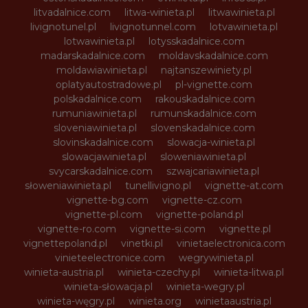
litvadalnice.com
litwa-winieta.pl
litwawinieta.pl
livignotunel.pl
livignotunnel.com
lotvawinieta.pl
lotwawinieta.pl
lotysskadalnice.com
madarskadalnice.com
moldavskadalnice.com
moldawiawinieta.pl
najtanszewiniety.pl
oplatyautostradowe.pl
pl-vignette.com
polskadalnice.com
rakouskadalnice.com
rumuniawinieta.pl
rumunskadalnice.com
sloveniawinieta.pl
slovenskadalnice.com
slovinskadalnice.com
slowacja-winieta.pl
slowacjawinieta.pl
sloweniawinieta.pl
svycarskadalnice.com
szwajcariawinieta.pl
słoweniawinieta.pl
tunellivigno.pl
vignette-at.com
vignette-bg.com
vignette-cz.com
vignette-pl.com
vignette-poland.pl
vignette-ro.com
vignette-si.com
vignette.pl
vignettepoland.pl
vinetki.pl
vinietaelectronica.com
vinieteelectronice.com
wegrywinieta.pl
winieta-austria.pl
winieta-czechy.pl
winieta-litwa.pl
winieta-słowacja.pl
winieta-wegry.pl
winieta-węgry.pl
winieta.org
winietaaustria.pl