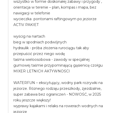
wszystko w formie doskonałej zabawy i przygody ,
orientacja w terenie – plan, kompas i mapa, bez
nawigacji w telefonie
wycieczka pontonami raftingowym po jeziorze
ACTIV PAKIET
wyścig na nartach
bieg w spodniach podwójnych
hydraulik - próba złożenia rurociągu tak aby
przepuścić przez niego wodę
taśma wieloosobowa - zawody w specjalnej
gumowej taśmie przypominającą gąsienicę czołgu
MIXER LETNICH AKTYWNOŚCI
WATERFUN – ekscytujący, wodny park rozrywki na
jeziorze. Różnego rodzaju przeszkody, zjeżdżalnie,
super zabawa bez ograniczeń - NOWOŚĆ, w 2025
roku jeszcze większy!
wyprawy kajakami i relaks na rowerach wodnych na
jeziorze