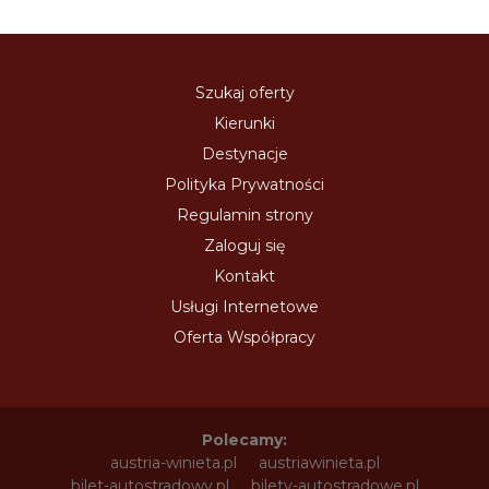
Szukaj oferty
Kierunki
Destynacje
Polityka Prywatności
Regulamin strony
Zaloguj się
Kontakt
Usługi Internetowe
Oferta Współpracy
Polecamy:
austria-winieta.pl
austriawinieta.pl
bilet-autostradowy.pl
bilety-autostradowe.pl