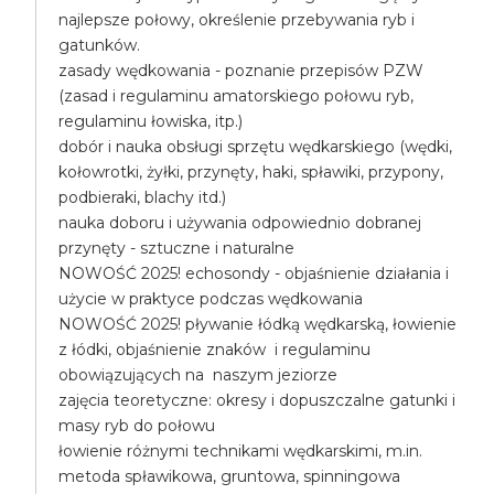
najlepsze połowy, określenie przebywania ryb i
gatunków.
zasady wędkowania - poznanie przepisów PZW
(zasad i regulaminu amatorskiego połowu ryb,
regulaminu łowiska, itp.)
dobór i nauka obsługi sprzętu wędkarskiego (wędki,
kołowrotki, żyłki, przynęty, haki, spławiki, przypony,
podbieraki, blachy itd.)
nauka doboru i używania odpowiednio dobranej
przynęty - sztuczne i naturalne
NOWOŚĆ 2025! echosondy - objaśnienie działania i
użycie w praktyce podczas wędkowania
NOWOŚĆ 2025! pływanie łódką wędkarską, łowienie
z łódki, objaśnienie znaków i regulaminu
obowiązujących na naszym jeziorze
zajęcia teoretyczne: okresy i dopuszczalne gatunki i
masy ryb do połowu
łowienie różnymi technikami wędkarskimi, m.in.
metoda spławikowa, gruntowa, spinningowa