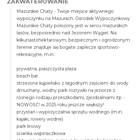
ZAKWATEROWANIE
Mazurskie Chaty - Twoje miejsce aktywnego
wypoczynku na Mazurach. Ośrodek Wypoczynkowy
Mazurskie Chaty położony jest w sercu mazurskich
lasów, bezpośrednio nad Jeziorem Wągiel. Na
kilkunastohektarowym, bezpiecznym i ogrodzonym
terenie znajduje się bogate zaplecze sportowo-
rekreacyjne, m.in.:
prywatna, piaszczysta plaża
beach bar
strzeżone kąpielisko z łagodnym zejściem do wody
dmuchany, wodny park rozrywki na jeziorze z
różnego rodzaju przeszkodami, zjeżdżalniami itp -
NOWOŚĆ! w 2025 roku jeszcze większy!
przystań i wypożyczalnia sprzętu wodnego (m.in.
kajaki, rowery wodne)
park linowy
ścianka wspinaczkowa