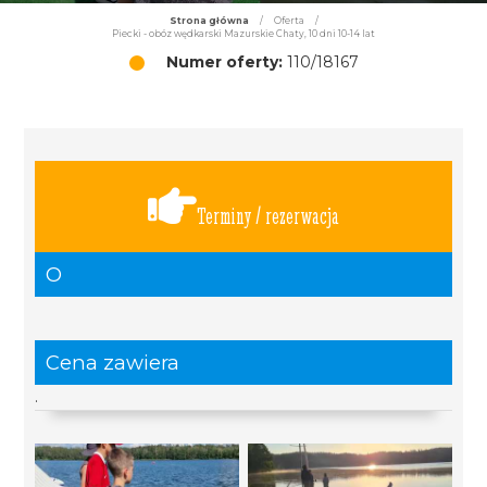
Strona główna
/
Oferta
/
Piecki - obóz wędkarski Mazurskie Chaty, 10 dni 10-14 lat
Numer oferty:
110/18167
Terminy / rezerwacja
O
Cena zawiera
.