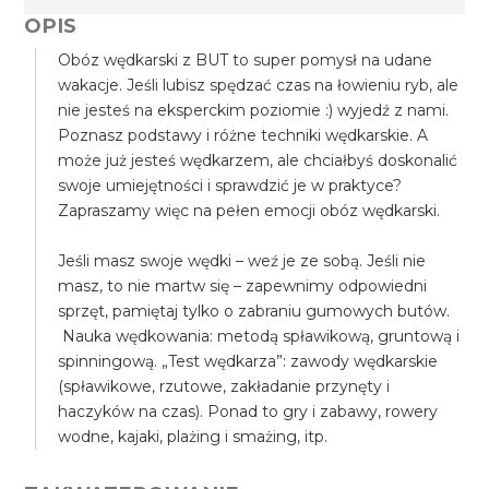
OPIS
Obóz wędkarski z BUT to super pomysł na udane
wakacje. Jeśli lubisz spędzać czas na łowieniu ryb, ale
nie jesteś na eksperckim poziomie :) wyjedź z nami.
Poznasz podstawy i różne techniki wędkarskie. A
może już jesteś wędkarzem, ale chciałbyś doskonalić
swoje umiejętności i sprawdzić je w praktyce?
Zapraszamy więc na pełen emocji obóz wędkarski.
Jeśli masz swoje wędki – weź je ze sobą. Jeśli nie
masz, to nie martw się – zapewnimy odpowiedni
sprzęt, pamiętaj tylko o zabraniu gumowych butów.
Nauka wędkowania: metodą spławikową, gruntową i
spinningową. „Test wędkarza”: zawody wędkarskie
(spławikowe, rzutowe, zakładanie przynęty i
haczyków na czas). Ponad to gry i zabawy, rowery
wodne, kajaki, plażing i smażing, itp.