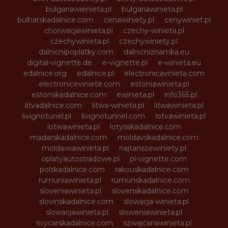
bulgariawienieta.pl
bulgariawinieta.pl
bulharskadalnice.com
cenawiniety.pl
cenywiniet.pl
chorwacjawinieta.pl
czechy-winieta.pl
czechywinieta.pl
czechywiniety.pl
dalnicnipoplatky.com
dalnicniznamka.eu
digital-vignette.de
e-vignette.pl
e-winieta.eu
edalnice.org
edalnice.pl
electronicavinieta.com
electroniceviniete.com
estoniawinieta.pl
estonskadalnice.com
ewinieta.pl
info365.pl
litvadalnice.com
litwa-winieta.pl
litwawinieta.pl
livignotunel.pl
livignotunnel.com
lotvawinieta.pl
lotwawinieta.pl
lotysskadalnice.com
madarskadalnice.com
moldavskadalnice.com
moldawiawinieta.pl
najtanszewiniety.pl
oplatyautostradowe.pl
pl-vignette.com
polskadalnice.com
rakouskadalnice.com
rumuniawinieta.pl
rumunskadalnice.com
sloveniawinieta.pl
slovenskadalnice.com
slovinskadalnice.com
slowacja-winieta.pl
slowacjawinieta.pl
sloweniawinieta.pl
svycarskadalnice.com
szwajcariawinieta.pl