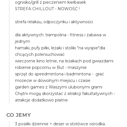
ognisko/grill z pieczeniem kiełbasek
STREFA CHILLOUT - NOWOŚĆ !
strefa relaksu, odpoczynku i aktywności
dla aktywnych: trampolina - fitness i zabawa w
jednym
hamaki, pufy piłki, leżaki i stoliki "na wyspie"dla
chcących poleniuchować
wieczorne kino letnie, na leżakach pod gwiazdami
robienie popcornu w But - maszynie
sprzęt do speedmintona i badmintona - grać
możecie w dowolnym miejscu i czasie
garden games z Waszymi ulubionymi grami
Chętni mogą skorzystać z atrakcji fakultatywnych -
atrakcje dodatkowo płatne.
CO JEMY
3 posiłki dziennie + deser w stołówce ośrodka.