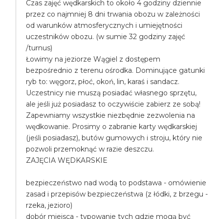
Czas zajęć wędkarskich to około 4 godziny dziennie
przez co najmniej 8 dni trwania obozu w zależności
od warunków atmosferycznych i umiejętności
uczestników obozu. (w sumie 32 godziny zajęć
/turnus)
Łowimy na jeziorze Wągiel z dostępem
bezpośrednio z terenu ośrodka. Dominujące gatunki
ryb to: węgorz, płoć, okoń, lin, karaś i sandacz.
Uczestnicy nie muszą posiadać własnego sprzętu,
ale jeśli już posiadasz to oczywiście zabierz ze sobą!
Zapewniamy wszystkie niezbędnie zezwolenia na
wędkowanie. Prosimy o zabranie karty wędkarskiej
(jeśli posiadasz), butów gumowych i stroju, który nie
pozwoli przemoknąć w razie deszczu.
ZAJĘCIA WĘDKARSKIE
bezpieczeństwo nad wodą to podstawa - omówienie
zasad i przepisów bezpieczeństwa (z łódki, z brzegu -
rzeka, jezioro)
dobór miejsca - typowanie tych gdzie mogą być