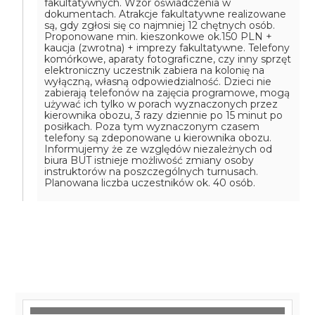
fakultatywnych. Wzór oświadczenia w
dokumentach.
Atrakcje fakultatywne realizowane
są, gdy zgłosi się co najmniej 12 chętnych osób.
Proponowane min. kieszonkowe ok.150 PLN +
kaucja (zwrotna) + imprezy fakultatywne.
Telefony
komórkowe, aparaty fotograficzne, czy inny sprzęt
elektroniczny uczestnik zabiera na kolonię na
wyłączną, własną odpowiedzialność. Dzieci nie
zabierają telefonów na zajęcia programowe, mogą
używać ich tylko w porach wyznaczonych przez
kierownika obozu, 3 razy dziennie po 15 minut po
posiłkach. Poza tym wyznaczonym czasem
telefony są zdeponowane u kierownika obozu.
Informujemy że ze względów niezależnych od
biura BUT istnieje możliwość zmiany osoby
instruktorów na poszczególnych turnusach.
Planowana liczba uczestników ok. 40 osób.