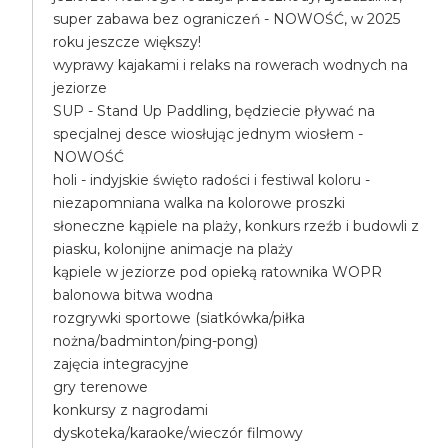
super zabawa bez ograniczeń - NOWOŚĆ, w 2025
roku jeszcze większy!
wyprawy kajakami i relaks na rowerach wodnych na
jeziorze
SUP - Stand Up Paddling, będziecie pływać na
specjalnej desce wiosłując jednym wiosłem -
NOWOŚĆ
holi - indyjskie święto radości i festiwal koloru -
niezapomniana walka na kolorowe proszki
słoneczne kąpiele na plaży, konkurs rzeźb i budowli z
piasku, kolonijne animacje na plaży
kąpiele w jeziorze pod opieką ratownika WOPR
balonowa bitwa wodna
rozgrywki sportowe (siatkówka/piłka
nożna/badminton/ping-pong)
zajęcia integracyjne
gry terenowe
konkursy z nagrodami
dyskoteka/karaoke/wieczór filmowy