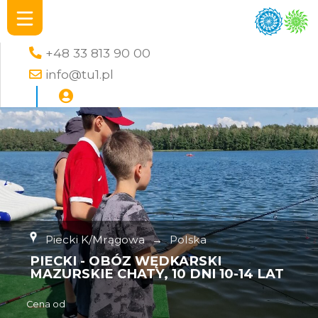
+48 33 813 90 00
info@tu1.pl
Piecki K/Mrągowa
→
Polska
PIECKI - OBÓZ WĘDKARSKI
MAZURSKIE CHATY, 10 DNI 10-14 LAT
Cena od