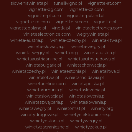
słoweniawinieta.pl
tunellivigno.pl
vignette-at.com
vignette-bg.com
vignette-cz.com
vignette-pl.com
vignette-poland.pl
vignette-ro.com
vignette-si.com
vignette.pl
vignettepoland.pl
vinetki.pl
vinietaelectronica.com
vinieteelectronice.com
wegrywinieta.pl
winieta-austria.pl
winieta-czechy.pl
winieta-litwa.pl
winieta-słowacja.pl
winieta-wegry.pl
winieta-węgry.pl
winieta.org
winietaaustria.pl
winietaaustriaonline.pl
winietaautostradowa.pl
winietabulgaria.pl
winietachorwacja.pl
winietaczechy.pl
winietaestonia.pl
winietalitwa.pl
winietalotwa.pl
winietamoldawia.pl
winietaonline.com
winietapolska.pl
winietarumunia.pl
winietaslovenia.pl
winietaslowacja.pl
winietaslowenia.pl
winietaszwajcaria.pl
winietasłowenia.pl
winietawegry.pl
winietomat.pl
winiety.org
winietydrogowe.pl
winietyelektroniczne.pl
winietyestonia.pl
winietywegry.pl
winietyzagraniczne.pl
winietyzakup.pl