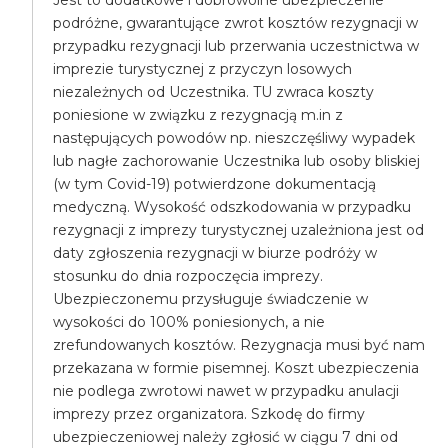
Jest to dodatkowe i dobrowolne ubezpieczenie
podróżne, gwarantujące zwrot kosztów rezygnacji w
przypadku rezygnacji lub przerwania uczestnictwa w
imprezie turystycznej z przyczyn losowych
niezależnych od Uczestnika. TU zwraca koszty
poniesione w związku z rezygnacją m.in z
następujących powodów np. nieszczęśliwy wypadek
lub nagłe zachorowanie Uczestnika lub osoby bliskiej
(w tym Covid-19) potwierdzone dokumentacją
medyczną. Wysokość odszkodowania w przypadku
rezygnacji z imprezy turystycznej uzależniona jest od
daty zgłoszenia rezygnacji w biurze podróży w
stosunku do dnia rozpoczęcia imprezy.
Ubezpieczonemu przysługuje świadczenie w
wysokości do 100% poniesionych, a nie
zrefundowanych kosztów. Rezygnacja musi być nam
przekazana w formie pisemnej. Koszt ubezpieczenia
nie podlega zwrotowi nawet w przypadku anulacji
imprezy przez organizatora. Szkodę do firmy
ubezpieczeniowej należy zgłosić w ciągu 7 dni od