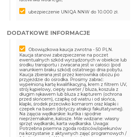
ubezpieczenie UNIQA NNW do 10.000 zł.
DODATKOWE INFORMACJE
Obowiązkowa kaucja zwrotna - 50 PLN.
Kaucja stanowi zabezpieczenie na poczet
ewentualnych szkód wyrządzonych w obiekcie lub
środku transportu i zwracana jest w całości (pod
warunkiem braku szkód) ostatniego dnia pobytu.
Kaucja zbierana jest przez kierownika obozu po
przyjeździe do ośrodka.
Prosimy zabrać:
wypełnioną kartę kwalifikacyjną, krem z filtrem UV,
strój kąpielowy, ciepły sweter / bluza, koszula z
długim rękawem lub bluza z kapturem (ochrona
przed słońcem), czapkę od wiatru i od słońca,
klapki, środek przeciwko komarom oraz klapki i
czepek na basen (dotyczy atrakcji fakultatywnej).
Na zajęcia wędkarskie: kurtka i spodnie
nieprzemakalne, kalosze. Mile widziane: własny
sprzęt wędkarski, karta wędkarska.
Uwaga:
Potrzebna pisemna zgoda rodziców/opiekunów
na korzystanie z aktywnych zajęć programowych /