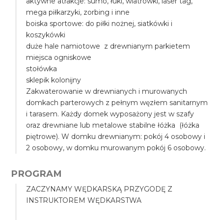
aktywne atrakcje: sumo, łuki, wiatrówki, laser tag,
mega piłkarzyki, zorbing i inne
boiska sportowe: do piłki nożnej, siatkówki i
koszykówki
duże hale namiotowe z drewnianym parkietem
miejsca ogniskowe
stołówka
sklepik kolonijny
Zakwaterowanie w drewnianych i murowanych
domkach parterowych z pełnym węzłem sanitarnym
i tarasem. Każdy domek wyposażony jest w szafy
oraz drewniane lub metalowe stabilne łóżka (łóżka
piętrowe). W domku drewnianym: pokój 4 osobowy i
2 osobowy, w domku murowanym pokój 6 osobowy.
PROGRAM
ZACZYNAMY WĘDKARSKĄ PRZYGODĘ Z
INSTRUKTOREM WĘDKARSTWA