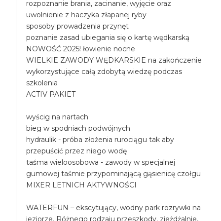
rozpoznanie brania, zacinanie, wyjęcie oraz
uwolnienie z haczyka złapanej ryby
sposoby prowadzenia przynęt
poznanie zasad ubiegania się o kartę wędkarską
NOWOŚĆ 2025! łowienie nocne
WIELKIE ZAWODY WĘDKARSKIE na zakończenie
wykorzystujące całą zdobytą wiedzę podczas
szkolenia
ACTIV PAKIET
wyścig na nartach
bieg w spodniach podwójnych
hydraulik - próba złożenia rurociągu tak aby
przepuścić przez niego wodę
taśma wieloosobowa - zawody w specjalnej
gumowej taśmie przypominającą gąsienicę czołgu
MIXER LETNICH AKTYWNOŚCI
WATERFUN – ekscytujący, wodny park rozrywki na
jeziorze. Różnego rodzaju przeszkody, zjeżdżalnie,