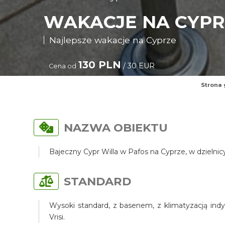
WAKACJE NA CYPR
Najlepsze wakacje na Cyprze
130 PLN
/ 30 EUR
Cena od
Strona
NAZWA OBIEKTU
Bajeczny Cypr Willa w Pafos na Cyprze, w dzielni
STANDARD
Wysoki standard, z basenem, z klimatyzacją indy
Vrisi.