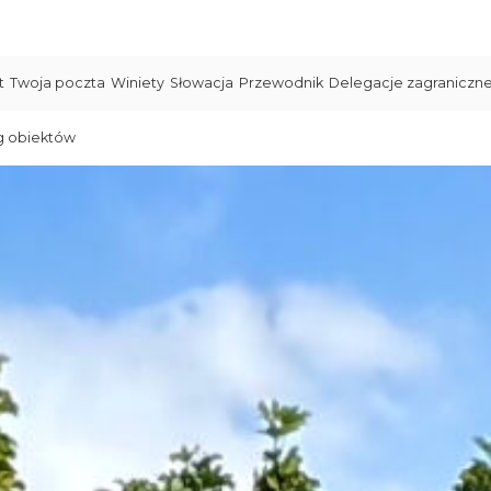
t
Twoja poczta
Winiety
Słowacja
Przewodnik
Delegacje zagraniczn
g obiektów