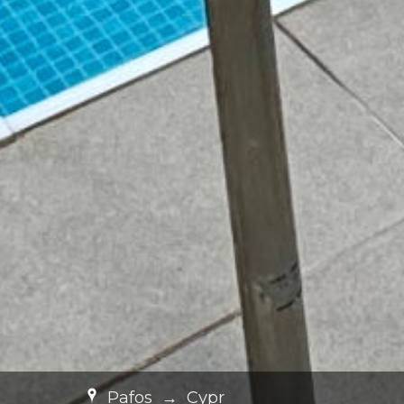
Pafos
→
Cypr