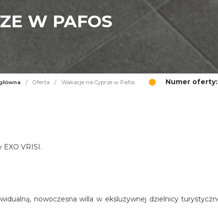
ZE W PAFOS
Numer oferty:
 główna
/
Oferta
/
Wakacje na Cyprze w Pafos
cy EXO VRISI.
widualną, nowoczesna willa w eksluzywnej dzielnicy turystyczn