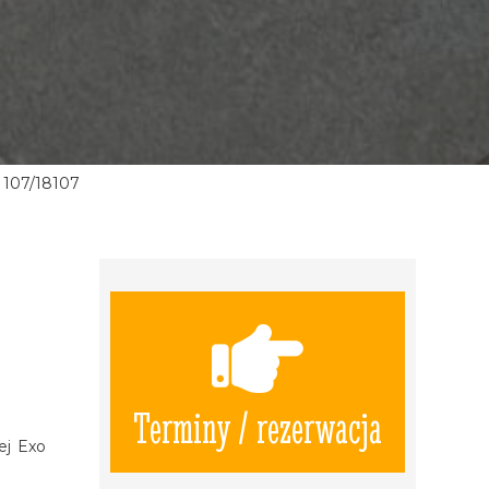
107/18107
Terminy / rezerwacja
ej Exo