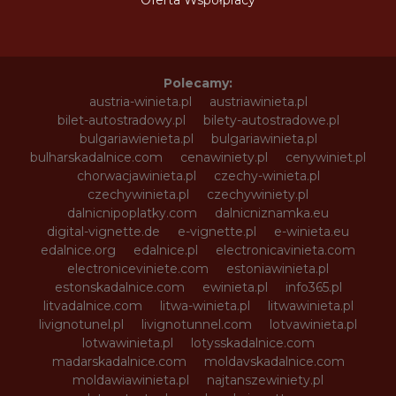
Oferta Współpracy
Polecamy:
austria-winieta.pl
austriawinieta.pl
bilet-autostradowy.pl
bilety-autostradowe.pl
bulgariawienieta.pl
bulgariawinieta.pl
bulharskadalnice.com
cenawiniety.pl
cenywiniet.pl
chorwacjawinieta.pl
czechy-winieta.pl
czechywinieta.pl
czechywiniety.pl
dalnicnipoplatky.com
dalnicniznamka.eu
digital-vignette.de
e-vignette.pl
e-winieta.eu
edalnice.org
edalnice.pl
electronicavinieta.com
electroniceviniete.com
estoniawinieta.pl
estonskadalnice.com
ewinieta.pl
info365.pl
litvadalnice.com
litwa-winieta.pl
litwawinieta.pl
livignotunel.pl
livignotunnel.com
lotvawinieta.pl
lotwawinieta.pl
lotysskadalnice.com
madarskadalnice.com
moldavskadalnice.com
moldawiawinieta.pl
najtanszewiniety.pl