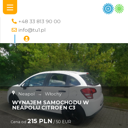
+48 33 813 90 00
info@tu1.pl
Neapol
→
Włochy
WYNAJEM SAMOCHODU W
NEAPOLU CITROEN C3
215 PLN
/ 50 EUR
Cena od