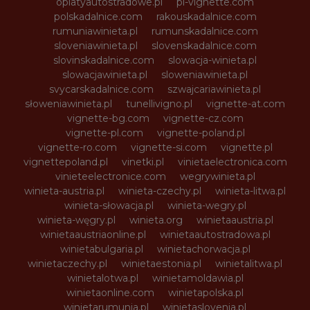
oplatyautostradowe.pl
pl-vignette.com
polskadalnice.com
rakouskadalnice.com
rumuniawinieta.pl
rumunskadalnice.com
sloveniawinieta.pl
slovenskadalnice.com
slovinskadalnice.com
slowacja-winieta.pl
slowacjawinieta.pl
sloweniawinieta.pl
svycarskadalnice.com
szwajcariawinieta.pl
słoweniawinieta.pl
tunellivigno.pl
vignette-at.com
vignette-bg.com
vignette-cz.com
vignette-pl.com
vignette-poland.pl
vignette-ro.com
vignette-si.com
vignette.pl
vignettepoland.pl
vinetki.pl
vinietaelectronica.com
vinieteelectronice.com
wegrywinieta.pl
winieta-austria.pl
winieta-czechy.pl
winieta-litwa.pl
winieta-słowacja.pl
winieta-wegry.pl
winieta-węgry.pl
winieta.org
winietaaustria.pl
winietaaustriaonline.pl
winietaautostradowa.pl
winietabulgaria.pl
winietachorwacja.pl
winietaczechy.pl
winietaestonia.pl
winietalitwa.pl
winietalotwa.pl
winietamoldawia.pl
winietaonline.com
winietapolska.pl
winietarumunia.pl
winietaslovenia.pl