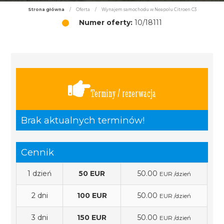
Strona główna
/
Oferta
/
Wynajem samochodu w Neapolu Citroen C3
Numer oferty:
10/18111
Terminy / rezerwacja
Brak aktualnych terminów!
Cennik
1 dzień
50 EUR
50.00
EUR /dzień
2 dni
100 EUR
50.00
EUR /dzień
3 dni
150 EUR
50.00
EUR /dzień