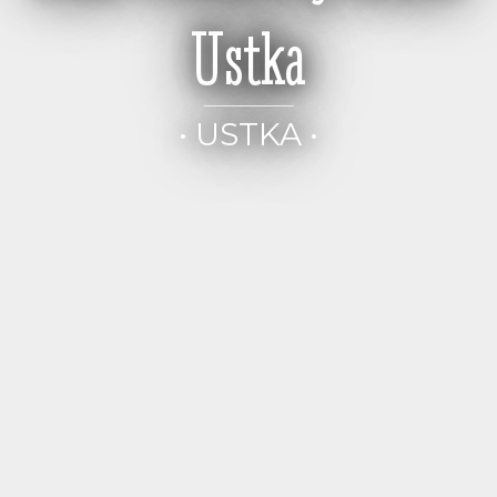
Ustka
• USTKA •