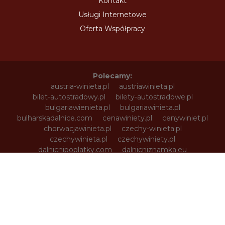
Kontakt
Usługi Internetowe
Oferta Współpracy
Polecamy:
austria-winieta.pl
austriawinieta.pl
bilet-autostradowy.pl
bilety-autostradowe.pl
bulgariawienieta.pl
bulgariawinieta.pl
bulharskadalnice.com
cenawiniety.pl
cenywiniet.pl
chorwacjawinieta.pl
czechy-winieta.pl
czechywinieta.pl
czechywiniety.pl
dalnicnipoplatky.com
dalnicniznamka.eu
digital-vignette.de
e-vignette.pl
e-winieta.eu
edalnice.org
edalnice.pl
electronicavinieta.com
electroniceviniete.com
estoniawinieta.pl
estonskadalnice.com
ewinieta.pl
info365.pl
litvadalnice.com
litwa-winieta.pl
litwawinieta.pl
livignotunel.pl
livignotunnel.com
lotvawinieta.pl
lotwawinieta.pl
lotysskadalnice.com