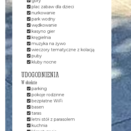
góry
plac zabaw dla dzieci
nurkowanie
park wodny
wędkowanie
kasyno gier
kręgielnia
muzyka na żywo
wieczory tematyczne z kolacją
puby
kluby nocne
UDOGODNIENIA
W obiekcie
parking
pokoje rodzinne
bezpłatne WiFi
basen
taras
letni stół z parasolem
kuchnia