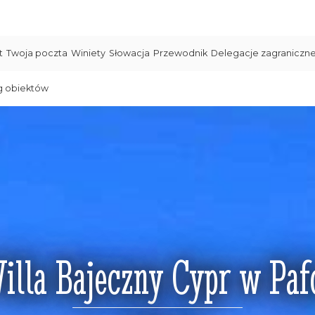
t
Twoja poczta
Winiety
Słowacja
Przewodnik
Delegacje zagraniczn
g obiektów
illa Bajeczny Cypr w Paf