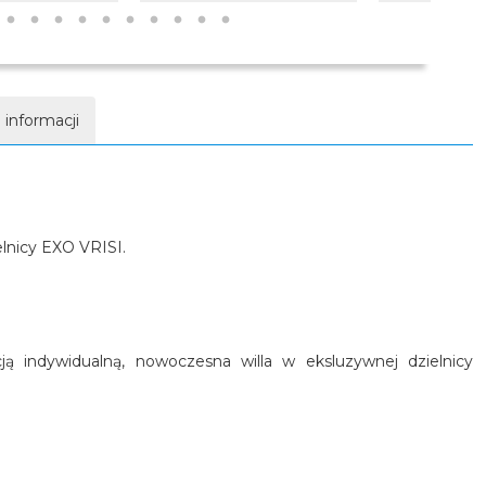
 informacji
elnicy EXO VRISI.
ą indywidualną, nowoczesna willa w eksluzywnej dzielnicy