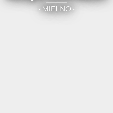
• MIELNO •