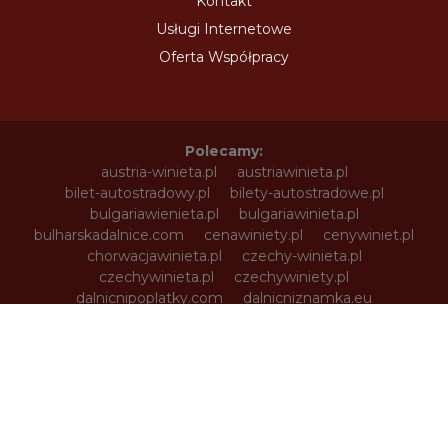
Kontakt
Usługi Internetowe
Oferta Współpracy
Polecamy:
austria-winieta.pl
austriawinieta.pl
bilet-autostradowy.pl
bilety-autostradowe.pl
bulgariawienieta.pl
bulgariawinieta.pl
bulharskadalnice.com
cenawiniety.pl
cenywiniet.pl
chorwacjawinieta.pl
czechy-winieta.pl
czechywinieta.pl
czechywiniety.pl
dalnicnipoplatky.com
dalnicniznamka.eu
digital-vignette.de
e-vignette.pl
e-winieta.eu
edalnice.org
edalnice.pl
electronicavinieta.com
electroniceviniete.com
estoniawinieta.pl
estonskadalnice.com
ewinieta.pl
info365.pl
litvadalnice.com
litwa-winieta.pl
litwawinieta.pl
livignotunel.pl
livignotunnel.com
lotvawinieta.pl
lotwawinieta.pl
lotysskadalnice.com