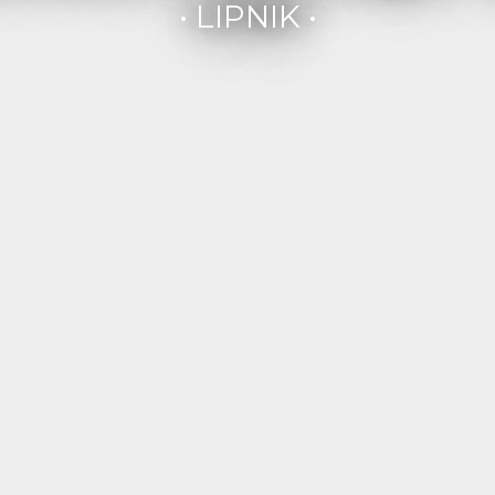
• LIPNIK •