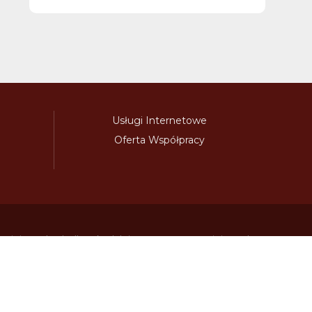
Usługi Internetowe
Oferta Współpracy
awinieta.pl
bulharskadalnice.com
cenawiniety.pl
ky.com
dalnicniznamka.eu
digital-vignette.de
niawinieta.pl
estonskadalnice.com
ewinieta.pl
ieta.pl
lotwawinieta.pl
lotysskadalnice.com
owe.pl
pl-vignette.com
polskadalnice.com