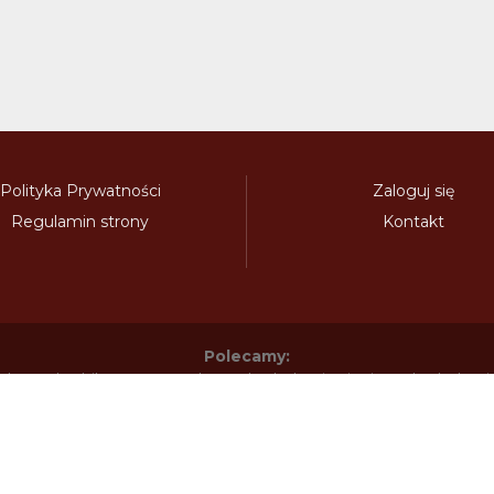
Polityka Prywatności
Zaloguj się
Regulamin strony
Kontakt
Polecamy:
adowy.pl
bilety-autostradowe.pl
bulgariawienieta.pl
bulgari
nieta.pl
czechywinieta.pl
czechywiniety.pl
dalnicnipoplat
nice.pl
electronicavinieta.com
electroniceviniete.com
esto
litwawinieta.pl
livignotunel.pl
livignotunnel.com
lotvawin
om
moldawiawinieta.pl
najtanszewiniety.pl
oplatyautostrad