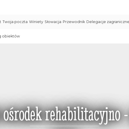
t
Twoja poczta
Winiety
Słowacja
Przewodnik
Delegacje zagraniczn
g obiektów
ośrodek rehabilitacyjno -