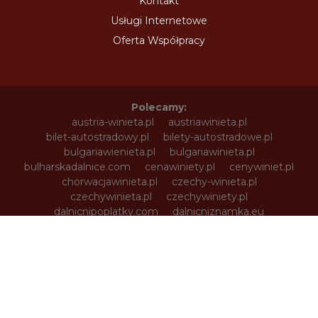
Kontakt
Usługi Internetowe
Oferta Współpracy
Polecamy:
austria-winieta.pl
austriawinieta.pl
bilet-autostradowy.pl
bilety-autostradowe.pl
bulgariawienieta.pl
bulgariawinieta.pl
bulharskadalnice.com
cenawiniety.pl
cenywiniet.pl
chorwacjawinieta.pl
czechy-winieta.pl
czechywinieta.pl
czechywiniety.pl
dalnicnipoplatky.com
dalnicniznamka.eu
digital-vignette.de
e-vignette.pl
e-winieta.eu
edalnice.org
edalnice.pl
electronicavinieta.com
electroniceviniete.com
estoniawinieta.pl
estonskadalnice.com
ewinieta.pl
info365.pl
litvadalnice.com
litwa-winieta.pl
litwawinieta.pl
livignotunel.pl
livignotunnel.com
lotvawinieta.pl
lotwawinieta.pl
lotysskadalnice.com