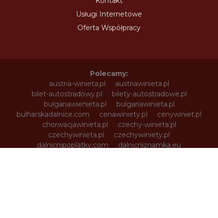
Kontakt
Usługi Internetowe
Oferta Współpracy
Polecamy:
austria-winieta.pl
austriawinieta.pl
bilet-autostradowy.pl
bilety-autostradowe.pl
bulgariawienieta.pl
bulgariawinieta.pl
bulharskadalnice.com
cenawiniety.pl
cenywiniet.pl
chorwacjawinieta.pl
czechy-winieta.pl
czechywinieta.pl
czechywiniety.pl
dalnicnipoplatky.com
dalnicniznamka.eu
digital-vignette.de
e-vignette.pl
e-winieta.eu
edalnice.org
edalnice.pl
electronicavinieta.com
electroniceviniete.com
estoniawinieta.pl
estonskadalnice.com
ewinieta.pl
info365.pl
litvadalnice.com
litwa-winieta.pl
litwawinieta.pl
livignotunel.pl
livignotunnel.com
lotvawinieta.pl
lotwawinieta.pl
lotysskadalnice.com