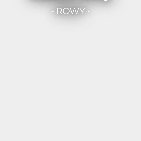
• ROWY •