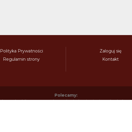
Polityka Prywatności
Zaloguj się
Regulamin strony
Kontakt
Polecamy:
adowy.pl
bilety-autostradowe.pl
bulgariawienieta.pl
bulgari
nieta.pl
czechywinieta.pl
czechywiniety.pl
dalnicnipoplat
nice.pl
electronicavinieta.com
electroniceviniete.com
esto
litwawinieta.pl
livignotunel.pl
livignotunnel.com
lotvawin
om
moldawiawinieta.pl
najtanszewiniety.pl
oplatyautostrad