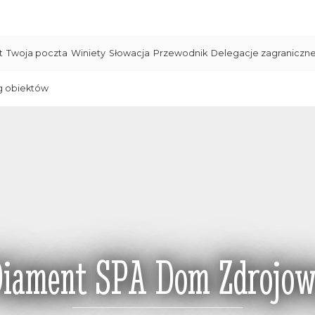
t
Twoja poczta
Winiety
Słowacja
Przewodnik
Delegacje zagraniczn
g obiektów
iament SPA Dom Zdrojo