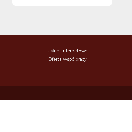
Usługi Internetowe
Oferta Współpracy
awinieta.pl
bulharskadalnice.com
cenawiniety.pl
ky.com
dalnicniznamka.eu
digital-vignette.de
niawinieta.pl
estonskadalnice.com
ewinieta.pl
ieta.pl
lotwawinieta.pl
lotysskadalnice.com
owe.pl
pl-vignette.com
polskadalnice.com