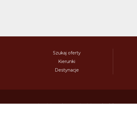
Szukaj oferty
Kierunki
Destynacje
austria-winieta.pl
austriawinieta.pl
bilet-autostr
cenywiniet.pl
chorwacjawinieta.pl
czechy-wi
e-vignette.pl
e-winieta.eu
edalnice.org
edal
info365.pl
litvadalnice.com
litwa-winieta.pl
madarskadalnice.com
moldavskadalnice.c