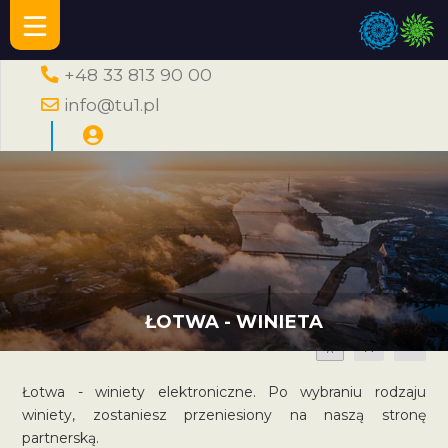
+48 33 813 90 00
info@tu1.pl
ŁOTWA - WINIETA
A
A
A
Łotwa - winiety elektroniczne. Po wybraniu rodzaju
winiety, zostaniesz przeniesiony na naszą stronę
partnerską.